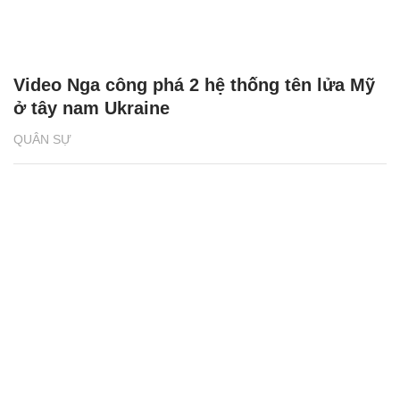
Video Nga công phá 2 hệ thống tên lửa Mỹ
ở tây nam Ukraine
QUÂN SỰ