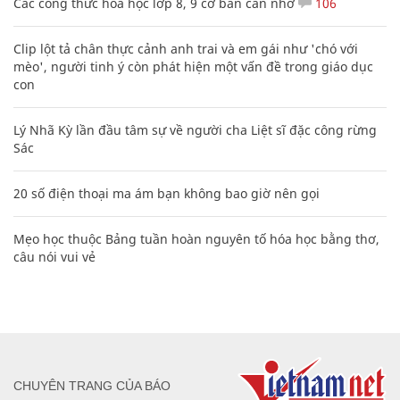
Các công thức hóa học lớp 8, 9 cơ bản cần nhớ
106
Clip lột tả chân thực cảnh anh trai và em gái như 'chó với
mèo', người tinh ý còn phát hiện một vấn đề trong giáo dục
con
Lý Nhã Kỳ lần đầu tâm sự về người cha Liệt sĩ đặc công rừng
Sác
20 số điện thoại ma ám bạn không bao giờ nên gọi
Mẹo học thuộc Bảng tuần hoàn nguyên tố hóa học bằng thơ,
câu nói vui vẻ
CHUYÊN TRANG CỦA BÁO