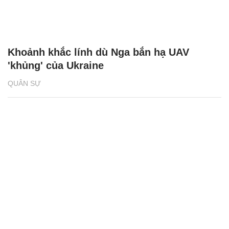
Khoảnh khắc lính dù Nga bắn hạ UAV
'khủng' của Ukraine
QUÂN SỰ