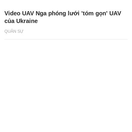
Video UAV Nga phóng lưới 'tóm gọn' UAV
của Ukraine
QUÂN SỰ