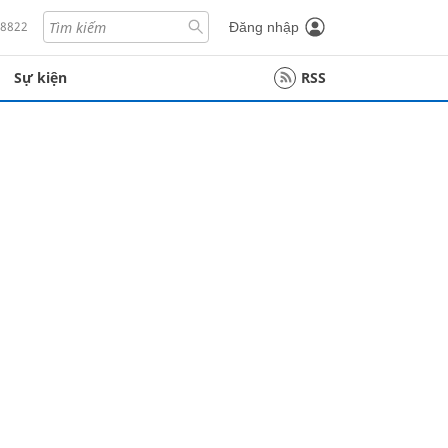
18822
Đăng nhập
Sự kiện
RSS