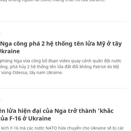
Ự
 Nga công phá 2 hệ thống tên lửa Mỹ ở tây
kraine
phòng Nga vừa công bố đoạn video quay cảnh quân đội nước
công, phá hủy 2 hệ thống tên lửa đất đối không Patriot do Mỹ
ở vùng Odessa, tây nam Ukraine.
Ự
ên lửa hiện đại của Nga trở thành ‘khắc
của F-16 ở Ukraine
 kích F-16 mà các nước NATO hứa chuyển cho Ukraine sẽ bị các