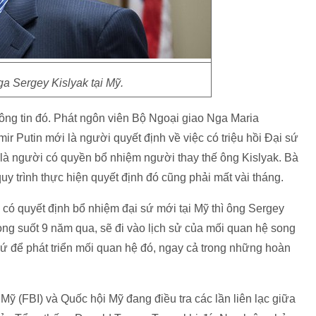
a Sergey Kislyak tại Mỹ.
hông tin đó. Phát ngôn viên Bộ Ngoại giao Nga Maria
 Putin mới là người quyết định về việc có triệu hồi Đại sứ
̀ người có quyền bổ nhiệm người thay thế ông Kislyak. Bà
uy trình thực hiện quyết định đó cũng phải mất vài tháng.
sự có quyết định bổ nhiệm đại sứ mới tại Mỹ thì ông Sergey
rong suốt 9 năm qua, sẽ đi vào lịch sử của mối quan hệ song
thứ để phát triển mối quan hệ đó, ngay cả trong những hoàn
Mỹ (FBI) và Quốc hội Mỹ đang điều tra các lần liên lạc giữa