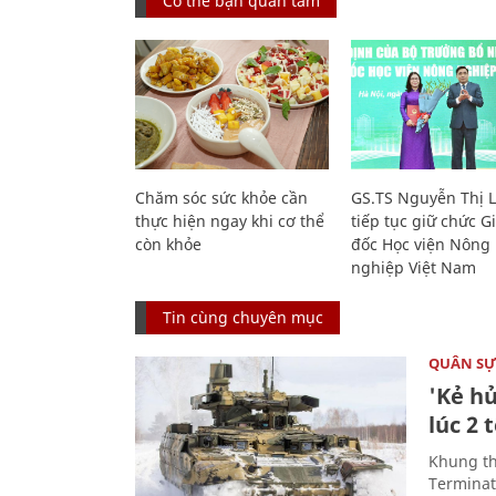
Có thể bạn quan tâm
Chăm sóc sức khỏe cần
GS.TS Nguyễn Thị 
thực hiện ngay khi cơ thể
tiếp tục giữ chức 
còn khỏe
đốc Học viện Nông
nghiệp Việt Nam
Tin cùng chuyên mục
QUÂN S
'Kẻ h
lúc 2 
Khung th
Terminato