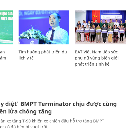
Lan
Tìm hướng phát triển du
BAT Việt Nam tiếp sức
Giám
lịch y tế
phụ nữ vùng biên giới
phát triển sinh kế
Ự
ủy diệt' BMPT Terminator chịu được cùng
tên lửa chống tăng
ân xe tăng T-90 khiến xe chiến đấu hỗ trợ tăng BMPT
r có độ bền bỉ vượt trội.