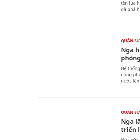
tên lửa 
đã phá h
QUÂN S
Nga h
phòng
Hệ thống
năng phò
nước lên 
QUÂN S
Nga l
triển
Nga vừa 