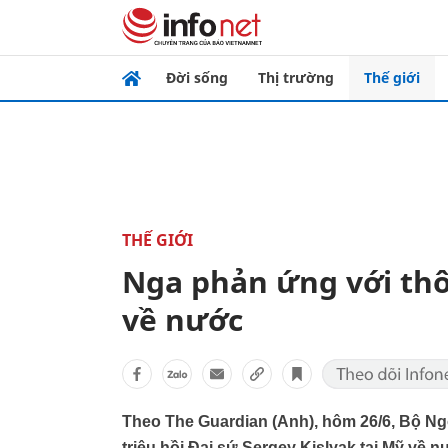
Đời sống
Thị trường
Thế giới
THẾ GIỚI
Nga phản ứng với th
về nước
Theo The Guardian (Anh), hôm 26/6, Bộ Ngoại
triệu hồi Đại sứ Sergey Kislyak tại Mỹ về nư