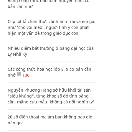
Bảng công thức đạo hàm nguyên hàm cơ
bản cần nhớ
Clip lột tả chân thực cảnh anh trai và em gái
như 'chó với mèo', người tinh ý còn phát
hiện một vấn đề trong giáo dục con
Nhiều điểm bất thường ở bằng đại học của
Lý Nhã Kỳ
Các công thức hóa học lớp 8, 9 cơ bản cần
nhớ
106
Nguyễn Phương Hằng sở hữu khối tài sản
"siêu khủng", từng khoe sổ đỏ tính bằng
cân, mắng cựu mẫu 'không có nổi nghìn tỷ'
20 số điện thoại ma ám bạn không bao giờ
nên gọi