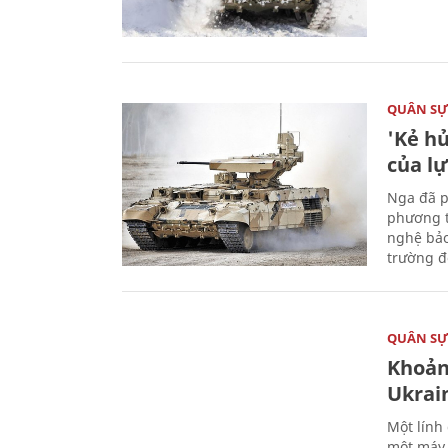
QUÂN S
'Kẻ h
của l
Nga đã p
phương t
nghệ bảo
trường đô
QUÂN S
Khoản
Ukrai
Một lính
một máy 