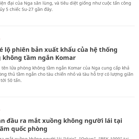
hiện đại của Nga săn lùng, và tiêu diệt giống như cuộc tấn công
ủy 5 chiếc Su-27 gần đây.
Ự
é lộ phiên bản xuất khẩu của hệ thống
 không tầm ngắn Komar
 tên lửa phòng không tầm ngắn Komar của Nga cung cấp khả
ng thủ tầm ngắn cho tàu chiến nhỏ và tàu hỗ trợ có lượng giãn
tới 50 tấn.
Ự
ần đầu ra mắt xuồng không người lái tại
 lãm quốc phòng
ra mắt xuồng không người lái “Vizir”, “Orkan”, “BEK-1000” tại