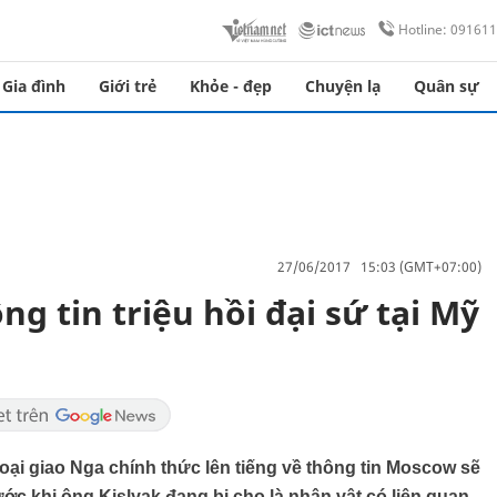
Hotline: 09161
Gia đình
Giới trẻ
Khỏe - đẹp
Chuyện lạ
Quân sự
27/06/2017 15:03 (GMT+07:00)
ông tin triệu hồi đại sứ tại Mỹ
 giao Nga chính thức lên tiếng về thông tin Moscow sẽ
ớc khi ông Kislyak đang bị cho là nhân vật có liên quan