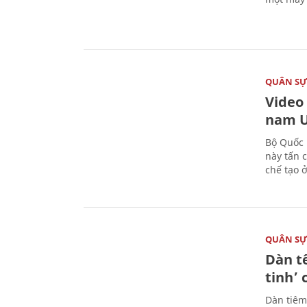
QUÂN S
Video
nam U
Bộ Quốc 
này tấn 
chế tạo 
QUÂN S
Dàn t
tinh’ 
Dàn tiêm