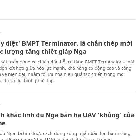
Ự
ủy diệt' BMPT Terminator, lá chắn thép mới
ực lượng tăng thiết giáp Nga
hát triển dòng xe chiến đấu hỗ trợ tăng BMPT Terminator – một
iện kết hợp giữa hỏa lực mạnh, khả năng cơ động cao và công
 vệ hiện đại, nhằm tối ưu hóa hiệu quả tác chiến trong môi
 thị và địa hình phức tạp.
Ự
h khắc lính dù Nga bắn hạ UAV 'khủng' của
ne
 dù Nga đã tìm được cách dùng súng ngắn bắn hạ thành công
bay không người lái (UAV) mang chất nổ của Ukraine.