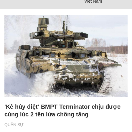
Việt Nam
'Kẻ hủy diệt' BMPT Terminator chịu được
cùng lúc 2 tên lửa chống tăng
QUÂN SỰ