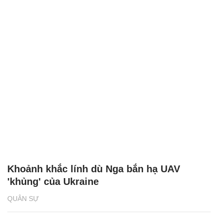
Khoảnh khắc lính dù Nga bắn hạ UAV
'khủng' của Ukraine
QUÂN SỰ