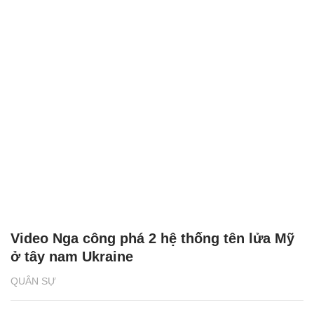
Video Nga công phá 2 hệ thống tên lửa Mỹ
ở tây nam Ukraine
QUÂN SỰ