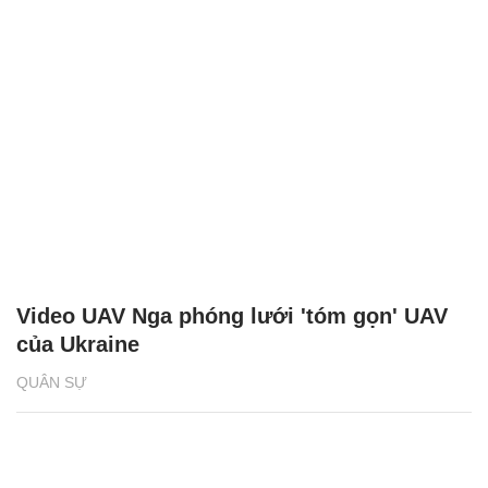
Video UAV Nga phóng lưới 'tóm gọn' UAV
của Ukraine
QUÂN SỰ