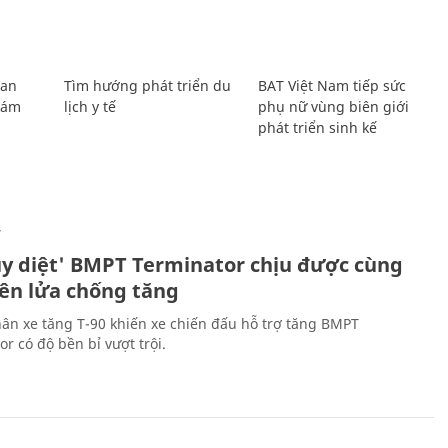
Lan
Tìm hướng phát triển du
BAT Việt Nam tiếp sức
Giám
lịch y tế
phụ nữ vùng biên giới
phát triển sinh kế
Ự
ủy diệt' BMPT Terminator chịu được cùng
tên lửa chống tăng
ân xe tăng T-90 khiến xe chiến đấu hỗ trợ tăng BMPT
r có độ bền bỉ vượt trội.