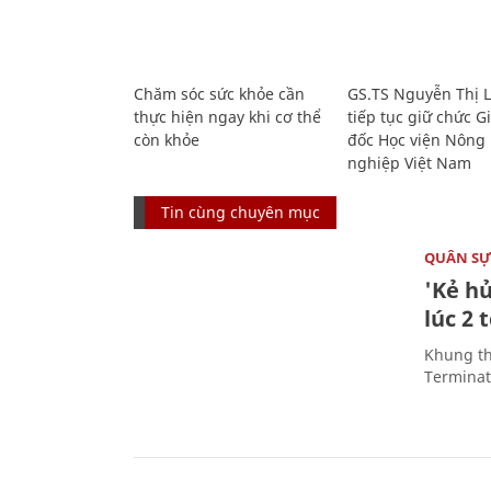
Chăm sóc sức khỏe cần
GS.TS Nguyễn Thị 
thực hiện ngay khi cơ thể
tiếp tục giữ chức 
còn khỏe
đốc Học viện Nông
nghiệp Việt Nam
Tin cùng chuyên mục
QUÂN S
'Kẻ h
lúc 2 
Khung th
Terminato