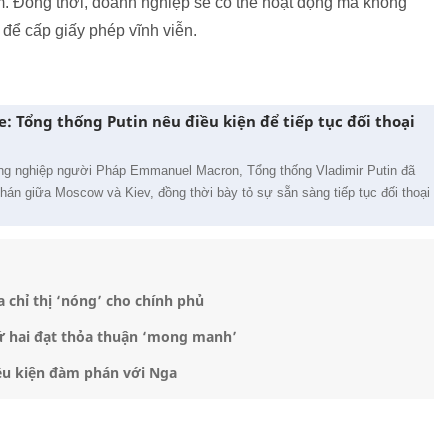
m. Đồng thời, doanh nghiệp sẽ có thể hoạt động mà không
 để cấp giấy phép vĩnh viễn.
: Tổng thống Putin nêu điều kiện để tiếp tục đối thoại
ng nghiệp người Pháp Emmanuel Macron, Tổng thống Vladimir Putin đã
phán giữa Moscow và Kiev, đồng thời bày tỏ sự sẵn sàng tiếp tục đối thoại
 chỉ thị ‘nóng’ cho chính phủ
ứ hai đạt thỏa thuận ‘mong manh’
iều kiện đàm phán với Nga