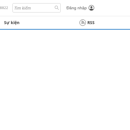
18822
Đăng nhập
Sự kiện
RSS