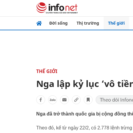
Đời sống
Thị trường
Thế giới
THẾ GIỚI
Nga lập kỷ lục ‘vô ti
Nga đã trở thành quốc gia bị cộng đồng thế
Theo đó, kể từ ngày 22/2, có 2.778 lệnh trừn