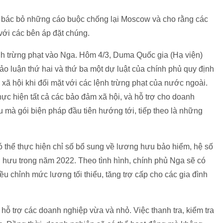
n bác bỏ những cáo buộc chống lại Moscow và cho rằng các
với các bên áp đặt chúng.
h trừng phạt vào Nga. Hôm 4/3, Duma Quốc gia (Hạ viện)
o luận thứ hai và thứ ba một dự luật của chính phủ quy định
 xã hội khi đối mặt với các lệnh trừng phạt của nước ngoài.
thực hiện tất cả các bảo đảm xã hội, và hỗ trợ cho doanh
u mà gói biện pháp đầu tiên hướng tới, tiếp theo là những
ó thể thực hiện chỉ số bổ sung về lương hưu bảo hiểm, hệ số
 hưu trong năm 2022. Theo tình hình, chính phủ Nga sẽ có
ều chỉnh mức lương tối thiểu, tăng trợ cấp cho các gia đình
hỗ trợ các doanh nghiệp vừa và nhỏ. Việc thanh tra, kiểm tra