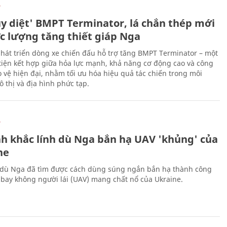
Ự
ủy diệt' BMPT Terminator, lá chắn thép mới
ực lượng tăng thiết giáp Nga
hát triển dòng xe chiến đấu hỗ trợ tăng BMPT Terminator – một
iện kết hợp giữa hỏa lực mạnh, khả năng cơ động cao và công
 vệ hiện đại, nhằm tối ưu hóa hiệu quả tác chiến trong môi
 thị và địa hình phức tạp.
Ự
h khắc lính dù Nga bắn hạ UAV 'khủng' của
ne
 dù Nga đã tìm được cách dùng súng ngắn bắn hạ thành công
bay không người lái (UAV) mang chất nổ của Ukraine.