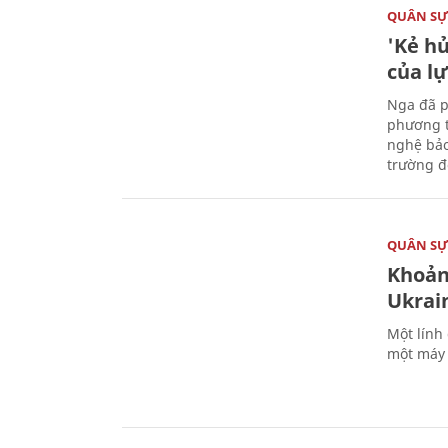
QUÂN S
'Kẻ h
của l
Nga đã p
phương t
nghệ bảo
trường đô
QUÂN S
Khoản
Ukrai
Một lính
một máy 