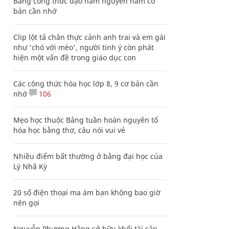
Bảng công thức đạo hàm nguyên hàm cơ
bản cần nhớ
Clip lột tả chân thực cảnh anh trai và em gái
như 'chó với mèo', người tinh ý còn phát
hiện một vấn đề trong giáo dục con
Các công thức hóa học lớp 8, 9 cơ bản cần
nhớ
106
Mẹo học thuộc Bảng tuần hoàn nguyên tố
hóa học bằng thơ, câu nói vui vẻ
Nhiều điểm bất thường ở bằng đại học của
Lý Nhã Kỳ
20 số điện thoại ma ám bạn không bao giờ
nên gọi
Nguyễn Phương Hằng sở hữu khối tài sản