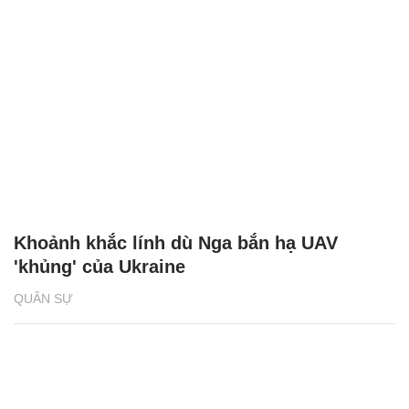
Khoảnh khắc lính dù Nga bắn hạ UAV
'khủng' của Ukraine
QUÂN SỰ