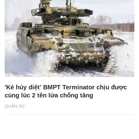
'Kẻ hủy diệt' BMPT Terminator chịu được
cùng lúc 2 tên lửa chống tăng
QUÂN SỰ