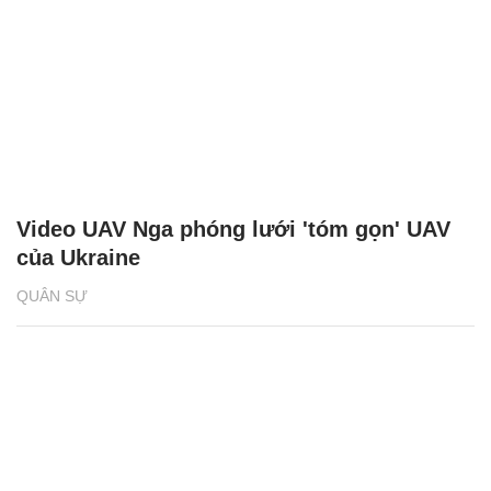
Video UAV Nga phóng lưới 'tóm gọn' UAV
của Ukraine
QUÂN SỰ