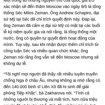
Một trong số những nguyên thủ của quốc gia EU
xác nhận sẽ đến thăm Moscow vào ngày 9/5 là tổng
thống Séc Milos Zeman. Ông Andrew Schapiro, đại
sứ Mỹ tại Séc đã chỉ trích quyết định này. Đáp lại,
ông Zeman đã cấm vị đại sứ Mỹ có mặt tại các buổi
lễ kỷ niệm quốc gia và nói rằng, là tổng thống một
nước, ông có quyền tự quyết định hoạt động của
mình. Tuy vậy, sau khi nhận được thêm chỉ trích từ
công luận Séc và nhiều quan chức khác, ông
Zeman nói rằng ông vẫn sẽ đến Moscow nhưng sẽ
không dự lễ.
“Tôi nghĩ mọi người đã thấy rất nhiều tuyên truyền
chống Nga ở châu Âu, nhưng không ai nhớ rằng có
đến 140.000 binh sĩ Liên Xô đã hi sinh để giải
phóng Tiệp Khắc”, bà Zakharova nói. “Tính cả
những người bị thương và mất tích, hơn nửa triệu