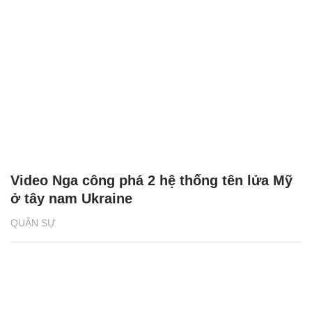
Video Nga công phá 2 hệ thống tên lửa Mỹ
ở tây nam Ukraine
QUÂN SỰ