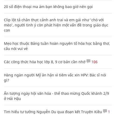
20 số điện thoại ma ám bạn không bao giờ nên gọi
Clip lột tả chân thực cảnh anh trai và em gái như 'chó với
mèo', người tinh ý còn phát hiện một vấn đề trong giáo dục
con
Mẹo học thuộc Bảng tuần hoàn nguyên tố hóa học bằng thơ,
câu nói vui vẻ
Các công thức hóa học lớp 8, 9 cơ bản cần nhớ
106
Hàng ngàn người Mỹ ân hận vì tiêm vắc xin HPV: Bác sĩ nói
gì?
Ấn tượng ngày hội văn hóa - thể thao mừng Quốc khánh 2/9
ở Hải Hậu
Tìm hiểu tư tưởng Nguyễn Du qua đoạn kết Truyện Kiều
1