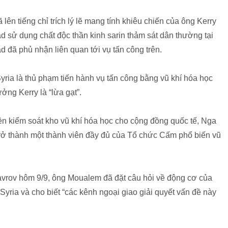
ên tiếng chỉ trích lý lẽ mang tính khiêu chiến của ông Kerry
 sử dụng chất độc thần kinh sarin thảm sát dân thường tại
 đã phủ nhận liên quan tới vụ tấn công trên.
ria là thủ phạm tiến hành vụ tấn công bằng vũ khí hóa học
ởng Kerry là “lừa gạt”.
ền kiểm soát kho vũ khí hóa học cho cộng đồng quốc tế, Nga
à trở thành một thành viên đầy đủ của Tổ chức Cấm phổ biến vũ
avrov hôm 9/9, ông Moualem đã đặt câu hỏi về động cơ của
yria và cho biết “các kênh ngoại giao giải quyết vấn đề này