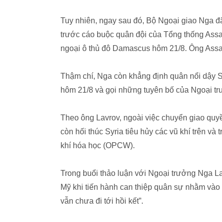
Tuy nhiên, ngay sau đó, Bộ Ngoại giao Nga đã l
trước cáo buộc quân đội của Tổng thống Assad
ngoại ô thủ đô Damascus hôm 21/8. Ông Assad
Thậm chí, Nga còn khẳng định quân nổi dậy Sy
hôm 21/8 và gọi những tuyên bố của Ngoại trư
Theo ông Lavrov, ngoài việc chuyển giao quy
còn hối thúc Syria tiêu hủy các vũ khí trên v
khí hóa học (OPCW).
Trong buổi thảo luận với Ngoại trưởng Nga L
Mỹ khi tiến hành can thiệp quân sự nhằm vào S
vẫn chưa đi tới hồi kết”.