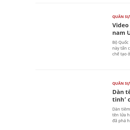
QUÂN S
Video
nam U
Bộ Quốc 
này tấn 
chế tạo 
QUÂN S
Dàn t
tinh’ 
Dàn tiêm
tên lửa 
đã phá h