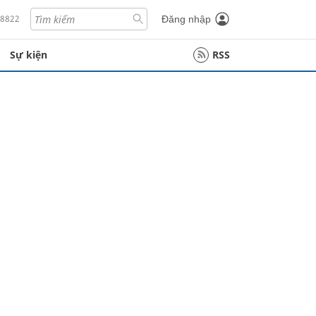
18822
Đăng nhập
Sự kiện
RSS