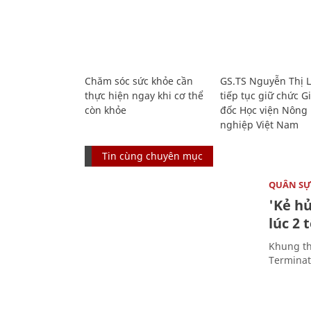
Chăm sóc sức khỏe cần
GS.TS Nguyễn Thị 
thực hiện ngay khi cơ thể
tiếp tục giữ chức 
còn khỏe
đốc Học viện Nông
nghiệp Việt Nam
Tin cùng chuyên mục
QUÂN S
'Kẻ h
lúc 2 
Khung th
Terminato