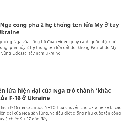
Ự
 Nga công phá 2 hệ thống tên lửa Mỹ ở tây
kraine
phòng Nga vừa công bố đoạn video quay cảnh quân đội nước
công, phá hủy 2 hệ thống tên lửa đất đối không Patriot do Mỹ
ở vùng Odessa, tây nam Ukraine.
Ự
ên lửa hiện đại của Nga trở thành ‘khắc
của F-16 ở Ukraine
 kích F-16 mà các nước NATO hứa chuyển cho Ukraine sẽ bị các
hiện đại của Nga săn lùng, và tiêu diệt giống như cuộc tấn công
ủy 5 chiếc Su-27 gần đây.