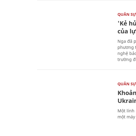
QUÂN S
'Kẻ h
của l
Nga đã p
phương t
nghệ bảo
trường đô
QUÂN S
Khoản
Ukrai
Một lính
một máy 