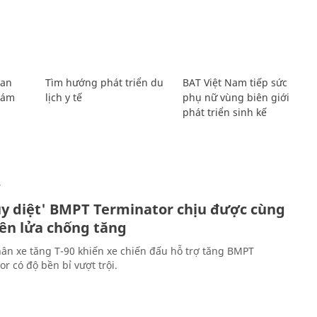
Lan
Tìm hướng phát triển du
BAT Việt Nam tiếp sức
Giám
lịch y tế
phụ nữ vùng biên giới
phát triển sinh kế
Ự
ủy diệt' BMPT Terminator chịu được cùng
tên lửa chống tăng
ân xe tăng T-90 khiến xe chiến đấu hỗ trợ tăng BMPT
r có độ bền bỉ vượt trội.