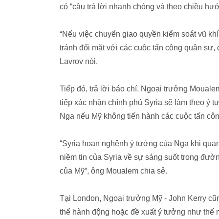
có “câu trả lời nhanh chóng và theo chiều hư
“Nếu việc chuyển giao quyền kiểm soát vũ kh
tránh đối mặt với các cuộc tấn công quân sự, 
Lavrov nói.
Tiếp đó, trả lời báo chí, Ngoại trưởng Moual
tiếp xác nhận chính phủ Syria sẽ làm theo ý
Nga nếu Mỹ không tiến hành các cuộc tấn cô
“Syria hoan nghênh ý tưởng của Nga khi quan
niềm tin của Syria về sự sáng suốt trong đườ
của Mỹ”, ông Moualem chia sẻ.
Tại London, Ngoại trưởng Mỹ - John Kerry cũn
thể hành động hoặc đề xuất ý tưởng như thế 