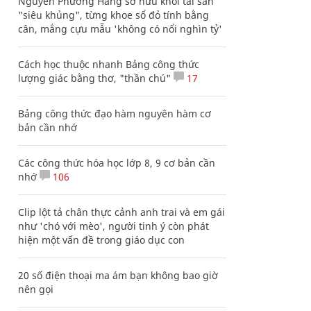
Nguyễn Phương Hằng sở hữu khối tài sản
"siêu khủng", từng khoe sổ đỏ tính bằng
cân, mắng cựu mẫu 'không có nổi nghìn tỷ'
Cách học thuộc nhanh Bảng công thức
lượng giác bằng thơ, "thần chú"
17
Bảng công thức đạo hàm nguyên hàm cơ
bản cần nhớ
Các công thức hóa học lớp 8, 9 cơ bản cần
nhớ
106
Clip lột tả chân thực cảnh anh trai và em gái
như 'chó với mèo', người tinh ý còn phát
hiện một vấn đề trong giáo dục con
20 số điện thoại ma ám bạn không bao giờ
nên gọi