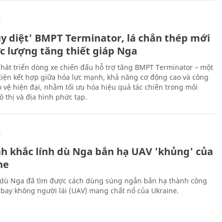
Ự
ủy diệt' BMPT Terminator, lá chắn thép mới
ực lượng tăng thiết giáp Nga
hát triển dòng xe chiến đấu hỗ trợ tăng BMPT Terminator – một
iện kết hợp giữa hỏa lực mạnh, khả năng cơ động cao và công
 vệ hiện đại, nhằm tối ưu hóa hiệu quả tác chiến trong môi
 thị và địa hình phức tạp.
Ự
h khắc lính dù Nga bắn hạ UAV 'khủng' của
ne
 dù Nga đã tìm được cách dùng súng ngắn bắn hạ thành công
bay không người lái (UAV) mang chất nổ của Ukraine.