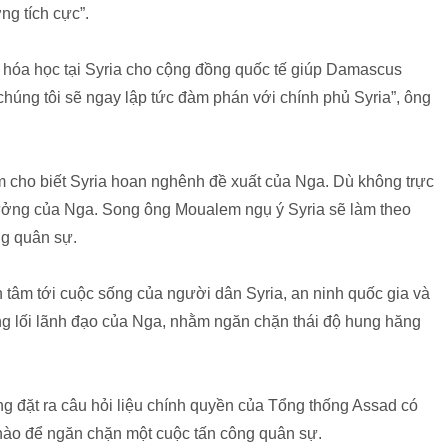
ớng tích cực”.
í hóa học tại Syria cho cộng đồng quốc tế giúp Damascus
chúng tôi sẽ ngay lập tức đàm phán với chính phủ Syria”, ông
em cho biết Syria hoan nghênh đề xuất của Nga. Dù không trực
 tưởng của Nga. Song ông Moualem ngụ ý Syria sẽ làm theo
ng quân sự.
 tâm tới cuộc sống của người dân Syria, an ninh quốc gia và
ng lối lãnh đạo của Nga, nhằm ngăn chặn thái độ hung hăng
g đặt ra câu hỏi liệu chính quyền của Tổng thống Assad có
nào để ngăn chặn một cuộc tấn công quân sự.