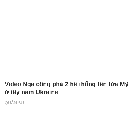
Video Nga công phá 2 hệ thống tên lửa Mỹ
ở tây nam Ukraine
QUÂN SỰ