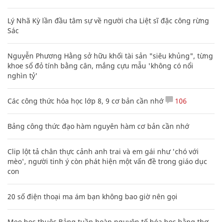
Lý Nhã Kỳ lần đầu tâm sự về người cha Liệt sĩ đặc công rừng
Sác
Nguyễn Phương Hằng sở hữu khối tài sản "siêu khủng", từng
khoe sổ đỏ tính bằng cân, mắng cựu mẫu 'không có nổi
nghìn tỷ'
Các công thức hóa học lớp 8, 9 cơ bản cần nhớ
106
Bảng công thức đạo hàm nguyên hàm cơ bản cần nhớ
Clip lột tả chân thực cảnh anh trai và em gái như 'chó với
mèo', người tinh ý còn phát hiện một vấn đề trong giáo dục
con
20 số điện thoại ma ám bạn không bao giờ nên gọi
Mẹo học thuộc Bảng tuần hoàn nguyên tố hóa học bằng thơ,