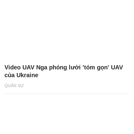
Video UAV Nga phóng lưới 'tóm gọn' UAV
của Ukraine
QUÂN SỰ