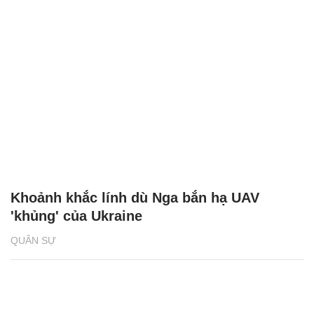
Khoảnh khắc lính dù Nga bắn hạ UAV
'khủng' của Ukraine
QUÂN SỰ