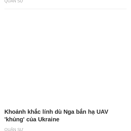
QUÂN SỰ
Khoảnh khắc lính dù Nga bắn hạ UAV
'khủng' của Ukraine
QUÂN SỰ