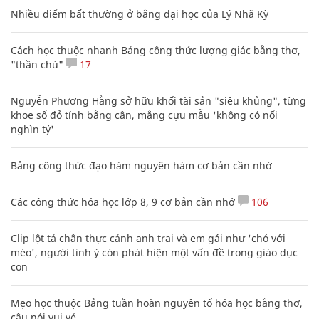
Nhiều điểm bất thường ở bằng đại học của Lý Nhã Kỳ
Cách học thuộc nhanh Bảng công thức lượng giác bằng thơ,
"thần chú"
17
Nguyễn Phương Hằng sở hữu khối tài sản "siêu khủng", từng
khoe sổ đỏ tính bằng cân, mắng cựu mẫu 'không có nổi
nghìn tỷ'
Bảng công thức đạo hàm nguyên hàm cơ bản cần nhớ
Các công thức hóa học lớp 8, 9 cơ bản cần nhớ
106
Clip lột tả chân thực cảnh anh trai và em gái như 'chó với
mèo', người tinh ý còn phát hiện một vấn đề trong giáo dục
con
Mẹo học thuộc Bảng tuần hoàn nguyên tố hóa học bằng thơ,
câu nói vui vẻ