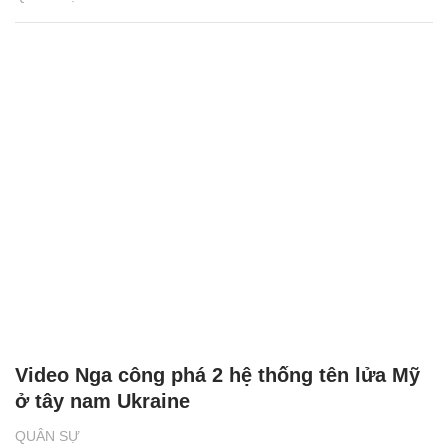
Video Nga công phá 2 hệ thống tên lửa Mỹ
ở tây nam Ukraine
QUÂN SỰ