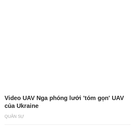
Video UAV Nga phóng lưới 'tóm gọn' UAV
của Ukraine
QUÂN SỰ