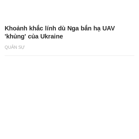
Khoảnh khắc lính dù Nga bắn hạ UAV
'khủng' của Ukraine
QUÂN SỰ