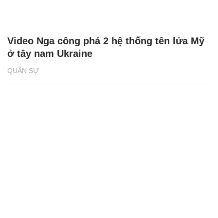
Video Nga công phá 2 hệ thống tên lửa Mỹ
ở tây nam Ukraine
QUÂN SỰ