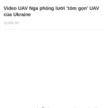
Video UAV Nga phóng lưới 'tóm gọn' UAV
của Ukraine
QUÂN SỰ