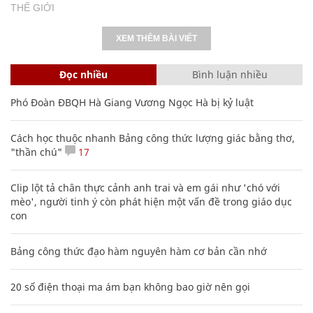
THẾ GIỚI
XEM THÊM BÀI VIẾT
Đọc nhiều
Bình luận nhiều
Phó Đoàn ĐBQH Hà Giang Vương Ngọc Hà bị kỷ luật
Cách học thuộc nhanh Bảng công thức lượng giác bằng thơ,
"thần chú"
17
Clip lột tả chân thực cảnh anh trai và em gái như 'chó với
mèo', người tinh ý còn phát hiện một vấn đề trong giáo dục
con
Bảng công thức đạo hàm nguyên hàm cơ bản cần nhớ
20 số điện thoại ma ám bạn không bao giờ nên gọi