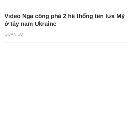
Video Nga công phá 2 hệ thống tên lửa Mỹ
ở tây nam Ukraine
QUÂN SỰ