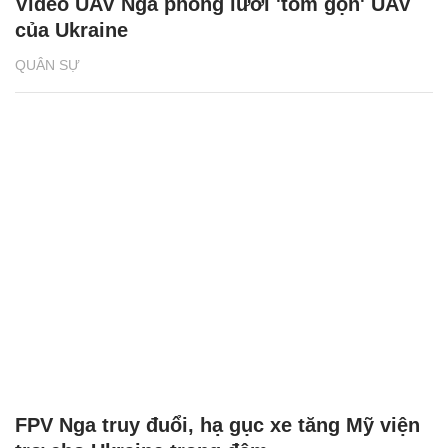
Video UAV Nga phóng lưới 'tóm gọn' UAV
của Ukraine
QUÂN SỰ
FPV Nga truy đuổi, hạ gục xe tăng Mỹ viện