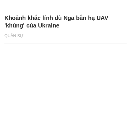
Khoảnh khắc lính dù Nga bắn hạ UAV
'khủng' của Ukraine
QUÂN SỰ