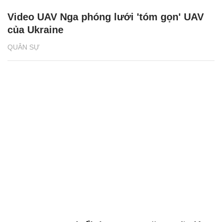
Video UAV Nga phóng lưới 'tóm gọn' UAV
của Ukraine
QUÂN SỰ