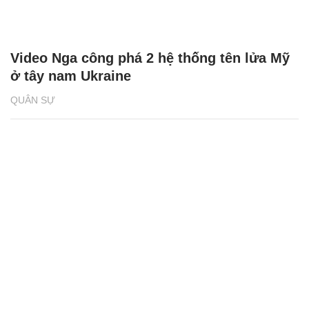
Video Nga công phá 2 hệ thống tên lửa Mỹ
ở tây nam Ukraine
QUÂN SỰ