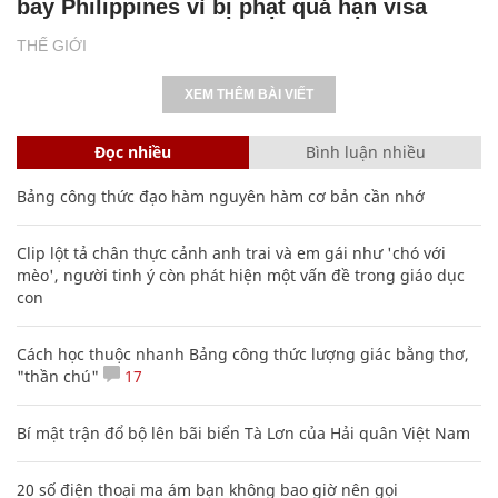
bay Philippines vì bị phạt quá hạn visa
THẾ GIỚI
XEM THÊM BÀI VIẾT
Đọc nhiều
Bình luận nhiều
Bảng công thức đạo hàm nguyên hàm cơ bản cần nhớ
Clip lột tả chân thực cảnh anh trai và em gái như 'chó với
mèo', người tinh ý còn phát hiện một vấn đề trong giáo dục
con
Cách học thuộc nhanh Bảng công thức lượng giác bằng thơ,
"thần chú"
17
Bí mật trận đổ bộ lên bãi biển Tà Lơn của Hải quân Việt Nam
20 số điện thoại ma ám bạn không bao giờ nên gọi