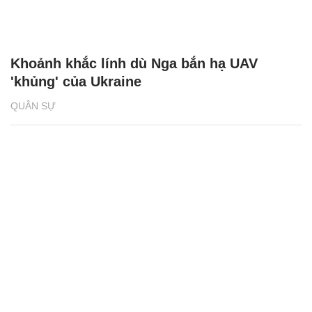
Khoảnh khắc lính dù Nga bắn hạ UAV
'khủng' của Ukraine
QUÂN SỰ