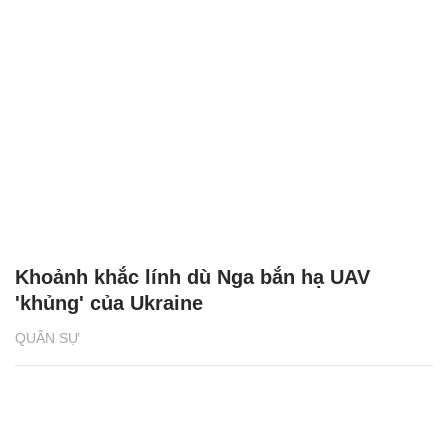
Khoảnh khắc lính dù Nga bắn hạ UAV
'khủng' của Ukraine
QUÂN SỰ