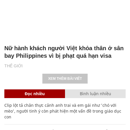
Nữ hành khách người Việt khỏa thân ở sân
bay Philippines vì bị phạt quá hạn visa
THẾ GIỚI
XEM THÊM BÀI VIẾT
Đọc nhiều
Bình luận nhiều
Clip lột tả chân thực cảnh anh trai và em gái như 'chó với
mèo', người tinh ý còn phát hiện một vấn đề trong giáo dục
con