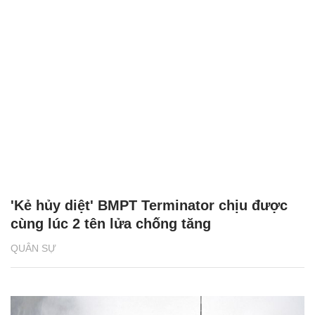
'Kẻ hủy diệt' BMPT Terminator chịu được
cùng lúc 2 tên lửa chống tăng
QUÂN SỰ