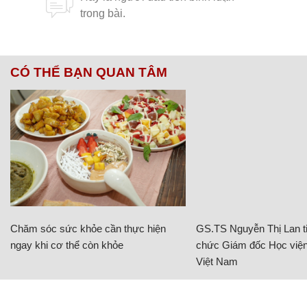
CÓ THỂ BẠN QUAN TÂM
Chăm sóc sức khỏe cần thực hiện
GS.TS Nguyễn Thị Lan ti
ngay khi cơ thể còn khỏe
chức Giám đốc Học viện
Việt Nam