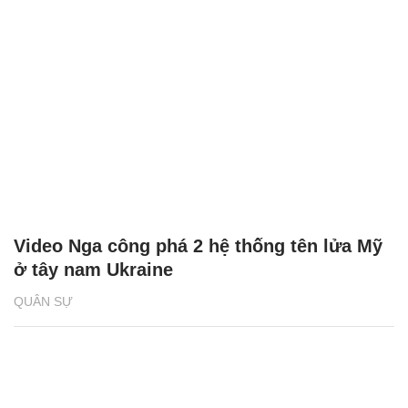
Video Nga công phá 2 hệ thống tên lửa Mỹ
ở tây nam Ukraine
QUÂN SỰ