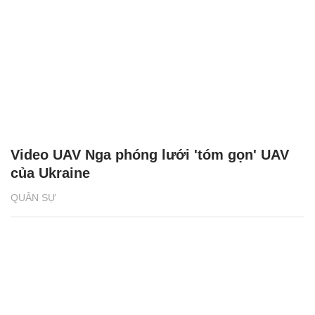
Video UAV Nga phóng lưới 'tóm gọn' UAV
của Ukraine
QUÂN SỰ