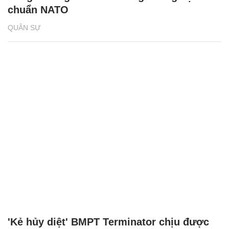
chuẩn NATO
QUÂN SỰ
'Kẻ hủy diệt' BMPT Terminator chịu được