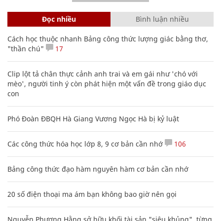
Đọc nhiều
Bình luận nhiều
Cách học thuộc nhanh Bảng công thức lượng giác bằng thơ,
"thần chú"
17
Clip lột tả chân thực cảnh anh trai và em gái như 'chó với
mèo', người tinh ý còn phát hiện một vấn đề trong giáo dục
con
Phó Đoàn ĐBQH Hà Giang Vương Ngọc Hà bị kỷ luật
Các công thức hóa học lớp 8, 9 cơ bản cần nhớ
106
Bảng công thức đạo hàm nguyên hàm cơ bản cần nhớ
20 số điện thoại ma ám bạn không bao giờ nên gọi
Nguyễn Phương Hằng sở hữu khối tài sản "siêu khủng", từng