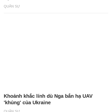
QUÂN SỰ
Khoảnh khắc lính dù Nga bắn hạ UAV
'khủng' của Ukraine
QUÂN SỰ