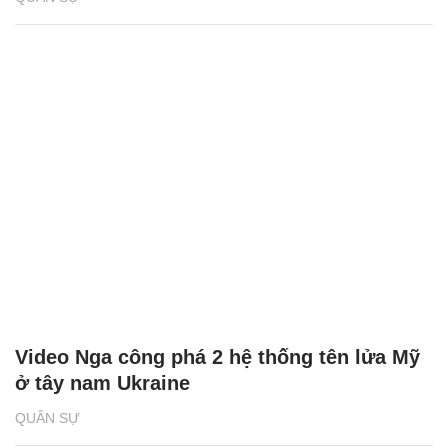
Video Nga công phá 2 hệ thống tên lửa Mỹ
ở tây nam Ukraine
QUÂN SỰ