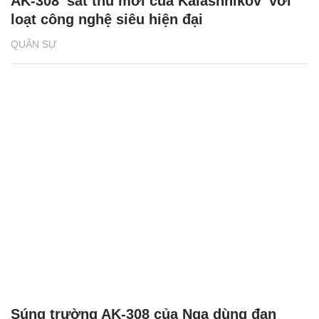
AK-308 'sát thủ mới của Kalashnikov’ với
loạt công nghệ siêu hiện đại
QUÂN SỰ
Súng trường AK-308 của Nga dùng đạn