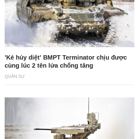
'Kẻ hủy diệt' BMPT Terminator chịu được
cùng lúc 2 tên lửa chống tăng
QUÂN SỰ