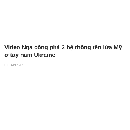
Video Nga công phá 2 hệ thống tên lửa Mỹ
ở tây nam Ukraine
QUÂN SỰ