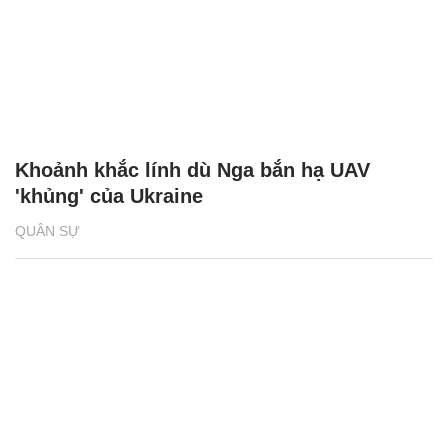
Khoảnh khắc lính dù Nga bắn hạ UAV
'khủng' của Ukraine
QUÂN SỰ