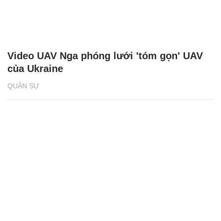
Video UAV Nga phóng lưới 'tóm gọn' UAV
của Ukraine
QUÂN SỰ