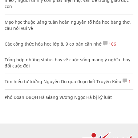
mèo', người tinh ý còn phát hiện một vấn đề trong giáo dục
con
Mẹo học thuộc Bảng tuần hoàn nguyên tố hóa học bằng thơ,
câu nói vui vẻ
Các công thức hóa học lớp 8, 9 cơ bản cần nhớ
106
Tổng hợp những status hay về cuộc sống mang ý nghĩa thay
đổi cuộc đời
Tìm hiểu tư tưởng Nguyễn Du qua đoạn kết Truyện Kiều
1
Phó Đoàn ĐBQH Hà Giang Vương Ngọc Hà bị kỷ luật