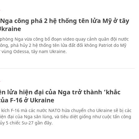
Ự
 Nga công phá 2 hệ thống tên lửa Mỹ ở tây
kraine
phòng Nga vừa công bố đoạn video quay cảnh quân đội nước
công, phá hủy 2 hệ thống tên lửa đất đối không Patriot do Mỹ
ở vùng Odessa, tây nam Ukraine.
Ự
ên lửa hiện đại của Nga trở thành ‘khắc
của F-16 ở Ukraine
 kích F-16 mà các nước NATO hứa chuyển cho Ukraine sẽ bị các
hiện đại của Nga săn lùng, và tiêu diệt giống như cuộc tấn công
ủy 5 chiếc Su-27 gần đây.