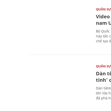
QUÂN S
Video
nam U
Bộ Quốc 
này tấn 
chế tạo 
QUÂN S
Dàn t
tinh’ 
Dàn tiêm
tên lửa 
đã phá h