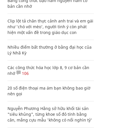
Bảng công thức đạo hàm nguyên hàm cơ
bản cần nhớ
Clip lột tả chân thực cảnh anh trai và em gái
như 'chó với mèo', người tinh ý còn phát
hiện một vấn đề trong giáo dục con
Nhiều điểm bất thường ở bằng đại học của
Lý Nhã Kỳ
Các công thức hóa học lớp 8, 9 cơ bản cần
nhớ
106
20 số điện thoại ma ám bạn không bao giờ
nên gọi
Nguyễn Phương Hằng sở hữu khối tài sản
"siêu khủng", từng khoe sổ đỏ tính bằng
cân, mắng cựu mẫu 'không có nổi nghìn tỷ'