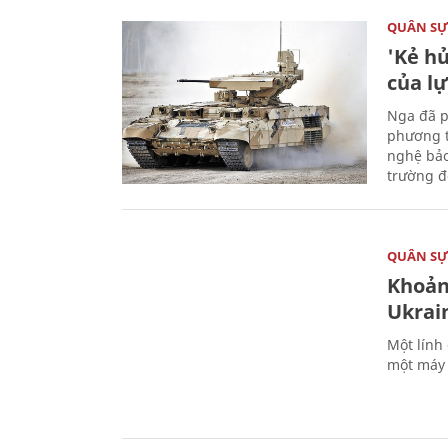
QUÂN S
'Kẻ h
của l
Nga đã p
phương t
nghệ bảo
trường đô
QUÂN S
Khoản
Ukrai
Một lính
một máy 