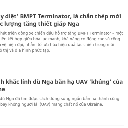
Ự
ủy diệt' BMPT Terminator, lá chắn thép mới
ực lượng tăng thiết giáp Nga
hát triển dòng xe chiến đấu hỗ trợ tăng BMPT Terminator – một
iện kết hợp giữa hỏa lực mạnh, khả năng cơ động cao và công
 vệ hiện đại, nhằm tối ưu hóa hiệu quả tác chiến trong môi
 thị và địa hình phức tạp.
Ự
h khắc lính dù Nga bắn hạ UAV 'khủng' của
ne
 dù Nga đã tìm được cách dùng súng ngắn bắn hạ thành công
bay không người lái (UAV) mang chất nổ của Ukraine.