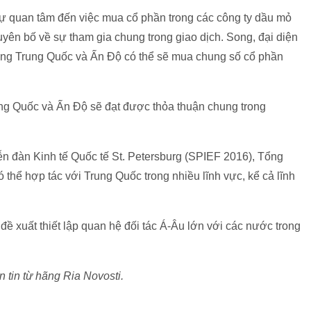
ự quan tâm đến việc mua cổ phần trong các công ty dầu mỏ
yên bố về sự tham gia chung trong giao dịch. Song, đại diện
năng Trung Quốc và Ấn Độ có thể sẽ mua chung số cổ phần
ng Quốc và Ấn Độ sẽ đạt được thỏa thuận chung trong
iễn đàn Kinh tế Quốc tế St. Petersburg (SPIEF 2016), Tổng
 thể hợp tác với Trung Quốc trong nhiều lĩnh vực, kể cả lĩnh
ề xuất thiết lập quan hệ đối tác Á-Âu lớn với các nước trong
 tin từ hãng Ria Novosti.