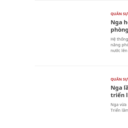
QUÂN S
Nga h
phòng
Hệ thống
năng phò
nước lên 
QUÂN S
Nga l
triển
Nga vừa 
Triển lã