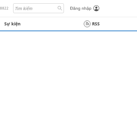
18822
Đăng nhập
Sự kiện
RSS