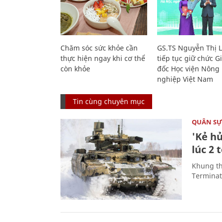
Chăm sóc sức khỏe cần
GS.TS Nguyễn Thị 
thực hiện ngay khi cơ thể
tiếp tục giữ chức 
còn khỏe
đốc Học viện Nông
nghiệp Việt Nam
Tin cùng chuyên mục
QUÂN S
'Kẻ h
lúc 2 
Khung th
Terminato