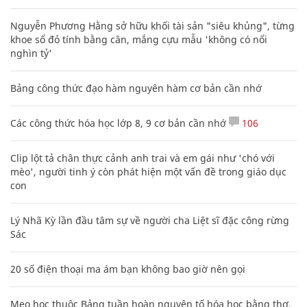
Nguyễn Phương Hằng sở hữu khối tài sản "siêu khủng", từng
khoe sổ đỏ tính bằng cân, mắng cựu mẫu 'không có nổi
nghìn tỷ'
Bảng công thức đạo hàm nguyên hàm cơ bản cần nhớ
Các công thức hóa học lớp 8, 9 cơ bản cần nhớ
106
Clip lột tả chân thực cảnh anh trai và em gái như 'chó với
mèo', người tinh ý còn phát hiện một vấn đề trong giáo dục
con
Lý Nhã Kỳ lần đầu tâm sự về người cha Liệt sĩ đặc công rừng
Sác
20 số điện thoại ma ám bạn không bao giờ nên gọi
Mẹo học thuộc Bảng tuần hoàn nguyên tố hóa học bằng thơ,