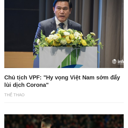
Chủ tịch VPF: "Hy vọng Việt Nam sớm đẩy
lùi dịch Corona"
THỂ THAO