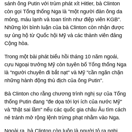
sánh ông Putin với trùm phát xít Hitler, bà Clinton
còn gọi Tổng thống Nga là "một người đàn ông da
mỏng, máu lạnh và toan tính như điệp viên KGB".
Những lời bình luận của bà Clinton còn nhận được
sự ủng hộ từ Quốc hội Mỹ và các thành viên đảng
Cộng hòa.
Trong một bài phát biểu hồi tháng 10 năm ngoái,
cựu Ngoại trưởng Mỹ còn tuyên bố Tổng thống Nga
là "người chuyên đi bắt nạt" và Mỹ "cần ngăn chặn
những hành động thù địch của ông Putin".
Bà Clinton cho rằng chương trình nghị sự của Tổng
thống Putin đang "đe dọa tới lợi ích của nước Mỹ"
và "thật sai lầm" nếu các quốc gia châu Âu tìm cách
né tránh mở rộng lệnh trừng phạt nhằm vào Nga.
Ngoài ra, bà Clinton còn luôn là người tỏ ra nghi