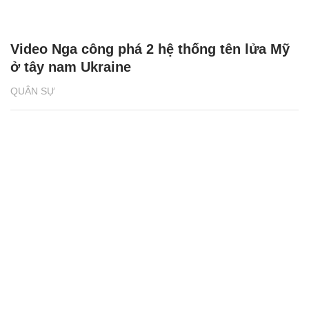
Video Nga công phá 2 hệ thống tên lửa Mỹ
ở tây nam Ukraine
QUÂN SỰ