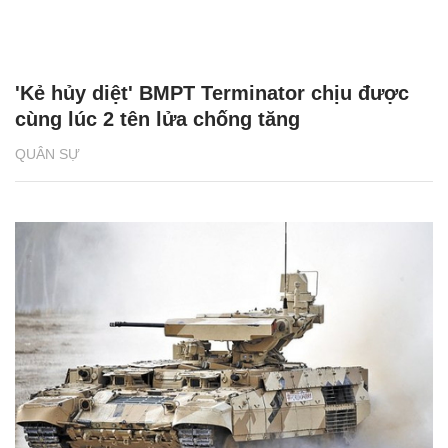
'Kẻ hủy diệt' BMPT Terminator chịu được
cùng lúc 2 tên lửa chống tăng
QUÂN SỰ