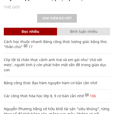
THẾ GIỚI
XEM THÊM BÀI VIẾT
Đọc nhiều
Bình luận nhiều
Cách học thuộc nhanh Bảng công thức lượng giác bằng thơ,
"thần chú"
17
Clip lột tả chân thực cảnh anh trai và em gái như 'chó với
mèo', người tinh ý còn phát hiện một vấn đề trong giáo dục
con
Bảng công thức đạo hàm nguyên hàm cơ bản cần nhớ
Các công thức hóa học lớp 8, 9 cơ bản cần nhớ
106
Nguyễn Phương Hằng sở hữu khối tài sản "siêu khủng", từng
khoe sổ đỏ tính bằng cân, mắng cựu mẫu 'không có nổi