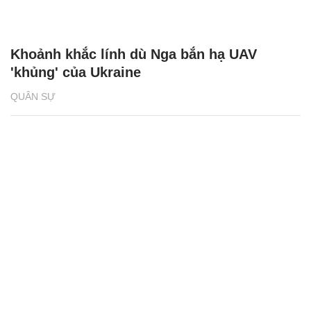
Khoảnh khắc lính dù Nga bắn hạ UAV
'khủng' của Ukraine
QUÂN SỰ