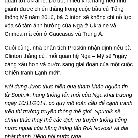
quan tới Ukraine. Do đó, nhiều khả năng nếu như
giành được chiến thắng trong cuộc bầu cử Tổng
thống Mỹ năm 2016, bà Clinton sẽ không chỉ nỗ lực
xóa sổ tầm ảnh hưởng của Nga ở Ukraine và
Crimea mà còn ở Caucasus và Trung Á.
Cuối cùng, nhà phân tích Proskin nhận định nếu bà
Clinton thắng cử, mối quan hệ Nga – Mỹ sẽ "ngày
càng xấu hơn và bước sang giai đoạn của một cuộc
Chiến tranh Lạnh mới".
Nội dung được thực hiện qua tham khảo nguồn tin
từ Sputnik, hãng thông tấn mới của Nga khai trương
ngày 10/11/2014, có quy mô toàn cầu để cạnh tranh
trên thị trường truyền thông thế giới. Sputnik sẽ
chính thức thay thế các dịch vụ truyền thông tiếng
nước ngoài của hãng thông tấn RIA Novosti và đài
phát thanh Tiếng nói nước Nga.