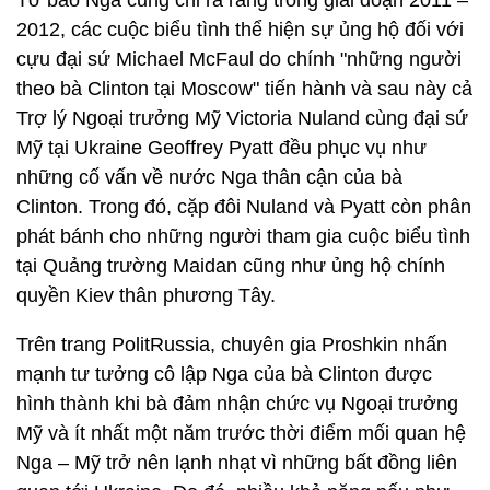
Tờ báo Nga cũng chỉ ra rằng trong giai đoạn 2011 –
2012, các cuộc biểu tình thể hiện sự ủng hộ đối với
cựu đại sứ Michael McFaul do chính "những người
theo bà Clinton tại Moscow" tiến hành và sau này cả
Trợ lý Ngoại trưởng Mỹ Victoria Nuland cùng đại sứ
Mỹ tại Ukraine Geoffrey Pyatt đều phục vụ như
những cố vấn về nước Nga thân cận của bà
Clinton. Trong đó, cặp đôi Nuland và Pyatt còn phân
phát bánh cho những người tham gia cuộc biểu tình
tại Quảng trường Maidan cũng như ủng hộ chính
quyền Kiev thân phương Tây.
Trên trang PolitRussia, chuyên gia Proshkin nhấn
mạnh tư tưởng cô lập Nga của bà Clinton được
hình thành khi bà đảm nhận chức vụ Ngoại trưởng
Mỹ và ít nhất một năm trước thời điểm mối quan hệ
Nga – Mỹ trở nên lạnh nhạt vì những bất đồng liên