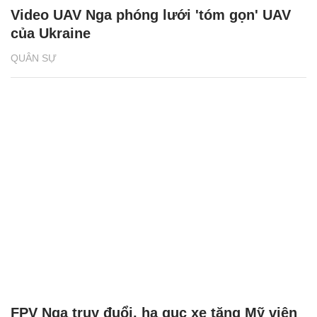
Video UAV Nga phóng lưới 'tóm gọn' UAV
của Ukraine
QUÂN SỰ
FPV Nga truy đuổi, hạ gục xe tăng Mỹ viện