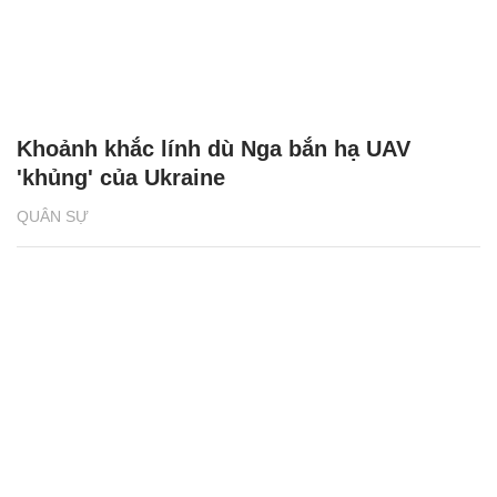
Khoảnh khắc lính dù Nga bắn hạ UAV
'khủng' của Ukraine
QUÂN SỰ