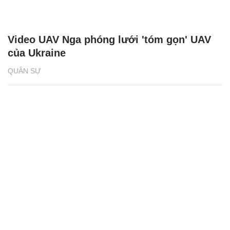
Video UAV Nga phóng lưới 'tóm gọn' UAV
của Ukraine
QUÂN SỰ