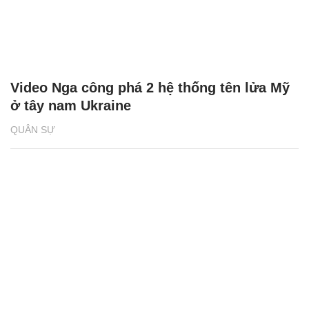
Video Nga công phá 2 hệ thống tên lửa Mỹ
ở tây nam Ukraine
QUÂN SỰ