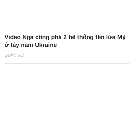
Video Nga công phá 2 hệ thống tên lửa Mỹ
ở tây nam Ukraine
QUÂN SỰ