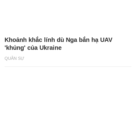
Khoảnh khắc lính dù Nga bắn hạ UAV
'khủng' của Ukraine
QUÂN SỰ