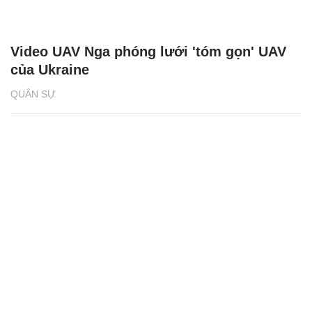
Video UAV Nga phóng lưới 'tóm gọn' UAV
của Ukraine
QUÂN SỰ