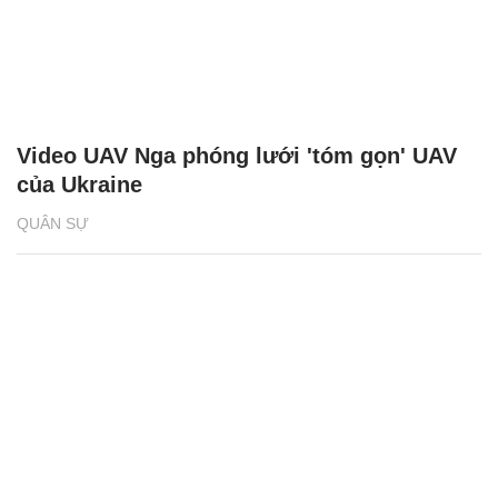
Video UAV Nga phóng lưới 'tóm gọn' UAV
của Ukraine
QUÂN SỰ