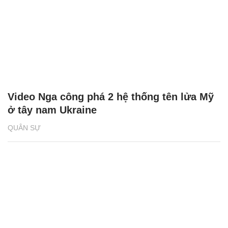
Video Nga công phá 2 hệ thống tên lửa Mỹ
ở tây nam Ukraine
QUÂN SỰ