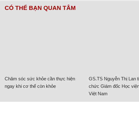
CÓ THỂ BẠN QUAN TÂM
Chăm sóc sức khỏe cần thực hiện
GS.TS Nguyễn Thị Lan ti
ngay khi cơ thể còn khỏe
chức Giám đốc Học viện
Việt Nam