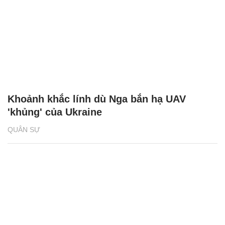
Khoảnh khắc lính dù Nga bắn hạ UAV
'khủng' của Ukraine
QUÂN SỰ