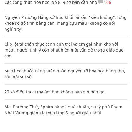
Các công thức hóa học lớp 8, 9 cơ bản cần nhớ
106
Nguyễn Phương Hằng sở hữu khối tài sản "siêu khủng", từng
khoe sổ đỏ tính bằng cân, mắng cựu mẫu 'không có nổi
nghìn tỷ'
Clip lột tả chân thực cảnh anh trai và em gái như 'chó với
mèo', người tinh ý còn phát hiện một vấn đề trong giáo dục
con
Mẹo học thuộc Bảng tuần hoàn nguyên tố hóa học bằng thơ,
câu nói vui vẻ
20 số điện thoại ma ám bạn không bao giờ nên gọi
Mai Phương Thúy "phím hàng" quá chuẩn, vợ tỷ phú Phạm
Nhật Vượng giành lại vị trí top 5 người giàu nhất