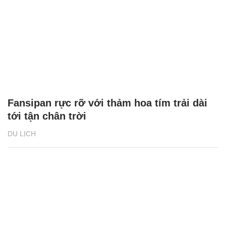
Fansipan rực rỡ với thảm hoa tím trải dài
tới tận chân trời
DU LỊCH