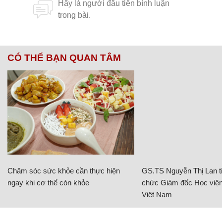
CÓ THỂ BẠN QUAN TÂM
Chăm sóc sức khỏe cần thực hiện
GS.TS Nguyễn Thị Lan ti
ngay khi cơ thể còn khỏe
chức Giám đốc Học viện
Việt Nam