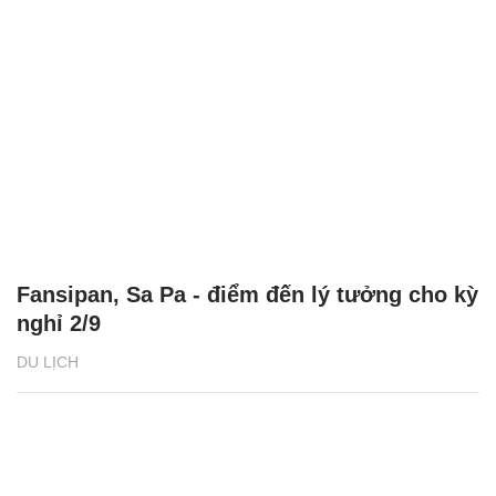
Fansipan, Sa Pa - điểm đến lý tưởng cho kỳ
nghỉ 2/9
DU LỊCH