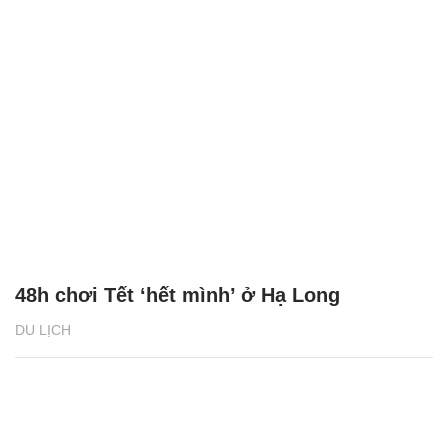
48h chơi Tết ‘hết mình’ ở Hạ Long
DU LỊCH