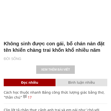
Không sinh được con gái, bố chán nản đặt
tên khiến chàng trai khốn khổ nhiều năm
ĐỜI SỐNG
XEM THÊM BÀI VIẾT
Đọc nhiều
Bình luận nhiều
Cách học thuộc nhanh Bảng công thức lượng giác bằng thơ,
"thần chú"
17
Clip lột tả chân thực cảnh anh trai và em gái như 'chó với