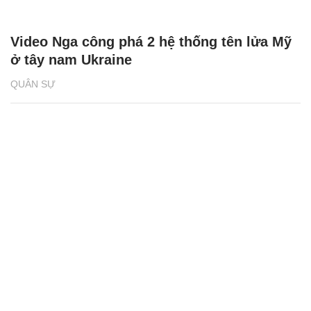
Video Nga công phá 2 hệ thống tên lửa Mỹ
ở tây nam Ukraine
QUÂN SỰ