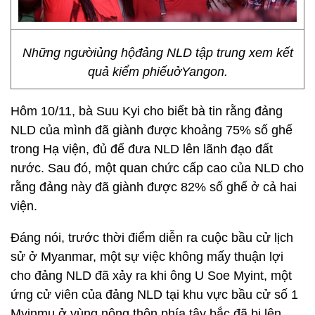
Những ngườiủng hộđảng NLD tập trung xem kết
quả kiểm phiếuởYangon.
Hôm 10/11, bà Suu Kyi cho biết bà tin rằng đảng
NLD của mình đã giành được khoảng 75% số ghế
trong Hạ viện, đủ để đưa NLD lên lãnh đạo đất
nước. Sau đó, một quan chức cấp cao của NLD cho
rằng đảng này đã giành được 82% số ghế ở cả hai
viện.
Đáng nói, trước thời điểm diễn ra cuộc bầu cử lịch
sử ở Myanmar, một sự việc không mấy thuận lợi
cho đảng NLD đã xảy ra khi ông U Soe Myint, một
ứng cử viên của đảng NLD tại khu vực bầu cử số 1
Myinmu ở vùng nông thôn phía tây bắc đã bị lên