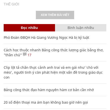
THẾ GIỚI
XEM THÊM BÀI VIẾT
Đọc nhiều
Bình luận nhiều
Phó Đoàn ĐBQH Hà Giang Vương Ngọc Hà bị kỷ luật
Cách học thuộc nhanh Bảng công thức lượng giác bằng thơ,
"thần chú"
17
Clip lột tả chân thực cảnh anh trai và em gái như 'chó với
mèo', người tinh ý còn phát hiện một vấn đề trong giáo dục
con
Bảng công thức đạo hàm nguyên hàm cơ bản cần nhớ
20 số điện thoại ma ám bạn không bao giờ nên gọi