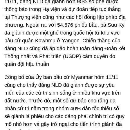
11/11, đảng NLD đã giành hơn 90% số ghế được
thông báo trong Hạ viện và dự đoán tiếp tục thắng
tại Thượng viện cũng như các hội đồng lập pháp địa
phương. Ngoài ra, với 54.676 phiếu bầu, bà Suu Kyi
đã giành được một ghế trong quốc hội từ khu vực
bầu cử quận Kawhmu ở Yangon. Chiến thắng của
đảng NLD cũng đã áp đảo hoàn toàn đảng Đoàn kết
Thống nhất và Phát triển (USDP) cầm quyền do
quân đội hậu thuẫn
Công bố của Ủy ban bầu cử Myanmar hôm 11/11
cũng cho thấy đảng NLD đã giành được sự yêu
mến của các cử tri sinh sống ở nhiều khu vực trên
đất nước. Trước đó, một số dự báo cho rằng đa
phần cử tri nằm trong nhóm 40% dân tộc thiểu số
sẽ giành lá phiếu cho các đảng phái chính trị có quy
mô nhỏ hơn và gây trở ngại cho tiến trình giành đa