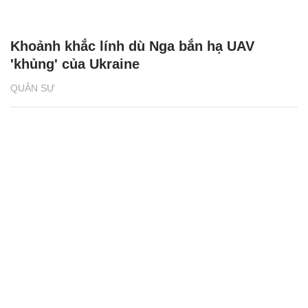
Khoảnh khắc lính dù Nga bắn hạ UAV
'khủng' của Ukraine
QUÂN SỰ