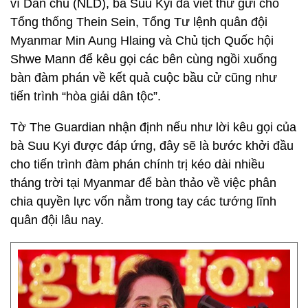
vì Dân chủ (NLD), bà Suu Kyi đã viết thư gửi cho
Tổng thống Thein Sein, Tổng Tư lệnh quân đội
Myanmar Min Aung Hlaing và Chủ tịch Quốc hội
Shwe Mann để kêu gọi các bên cùng ngồi xuống
bàn đàm phán về kết quả cuộc bầu cử cũng như
tiến trình “hòa giải dân tộc”.
Tờ The Guardian nhận định nếu như lời kêu gọi của
bà Suu Kyi được đáp ứng, đây sẽ là bước khởi đầu
cho tiến trình đàm phán chính trị kéo dài nhiều
tháng trời tại Myanmar để bàn thảo về việc phân
chia quyền lực vốn nằm trong tay các tướng lĩnh
quân đội lâu nay.