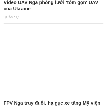
Video UAV Nga phóng lưới 'tóm gọn' UAV
của Ukraine
QUÂN SỰ
FPV Nga truy đuổi, hạ gục xe tăng Mỹ viện