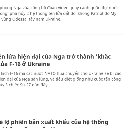
phòng Nga vừa công bố đoạn video quay cảnh quân đội nước
công, phá hủy 2 hệ thống tên lửa đất đối không Patriot do Mỹ
ở vùng Odessa, tây nam Ukraine.
Ự
ên lửa hiện đại của Nga trở thành ‘khắc
của F-16 ở Ukraine
 kích F-16 mà các nước NATO hứa chuyển cho Ukraine sẽ bị các
hiện đại của Nga săn lùng, và tiêu diệt giống như cuộc tấn công
ủy 5 chiếc Su-27 gần đây.
Ự
é lộ phiên bản xuất khẩu của hệ thống