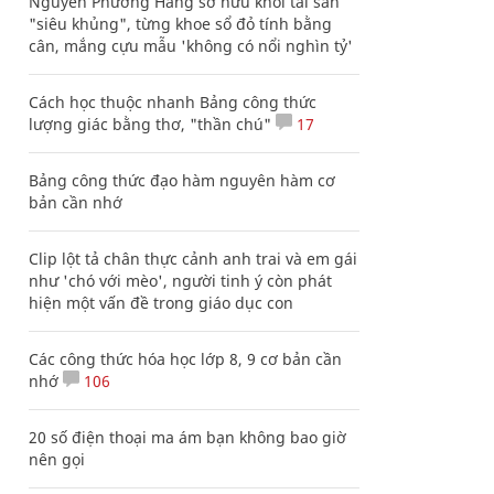
Nguyễn Phương Hằng sở hữu khối tài sản
"siêu khủng", từng khoe sổ đỏ tính bằng
cân, mắng cựu mẫu 'không có nổi nghìn tỷ'
Cách học thuộc nhanh Bảng công thức
lượng giác bằng thơ, "thần chú"
17
Bảng công thức đạo hàm nguyên hàm cơ
bản cần nhớ
Clip lột tả chân thực cảnh anh trai và em gái
như 'chó với mèo', người tinh ý còn phát
hiện một vấn đề trong giáo dục con
Các công thức hóa học lớp 8, 9 cơ bản cần
nhớ
106
20 số điện thoại ma ám bạn không bao giờ
nên gọi