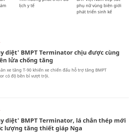
Giám
lịch y tế
phụ nữ vùng biên giới
phát triển sinh kế
Ự
ủy diệt' BMPT Terminator chịu được cùng
tên lửa chống tăng
ân xe tăng T-90 khiến xe chiến đấu hỗ trợ tăng BMPT
r có độ bền bỉ vượt trội.
Ự
ủy diệt' BMPT Terminator, lá chắn thép mới
ực lượng tăng thiết giáp Nga