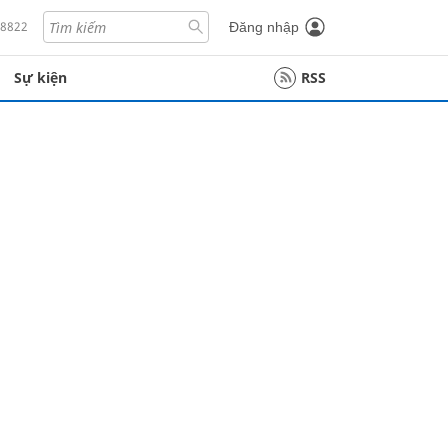
18822
Đăng nhập
Sự kiện
RSS