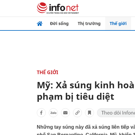
Đời sống
Thị trường
Thế giới
THẾ GIỚI
Mỹ: Xả súng kinh hoàn
phạm bị tiêu diệt
Những tay súng này đã xả súng liên tiếp và
phố San Bernardino, California, Mỹ, khiến