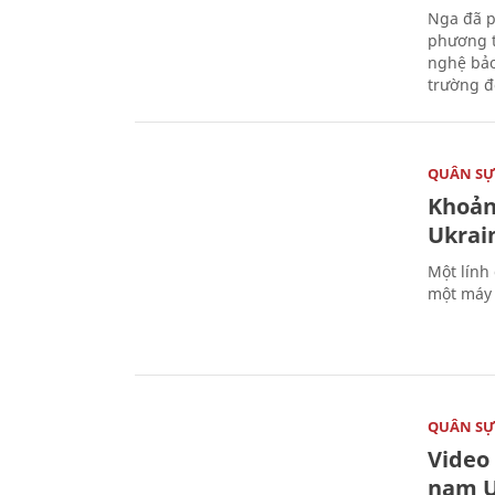
Nga đã p
phương t
nghệ bảo
trường đô
QUÂN S
Khoản
Ukrai
Một lính
một máy 
QUÂN S
Video
nam U