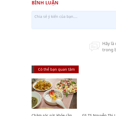
Có thể bạn quan tâm
Chăm sóc sức khỏe cần
GS.TS Nguyễn Thị 