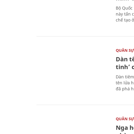
Bộ Quốc 
này tấn 
chế tạo 
QUÂN S
Dàn t
tinh’ 
Dàn tiêm
tên lửa 
đã phá h
QUÂN S
Nga h