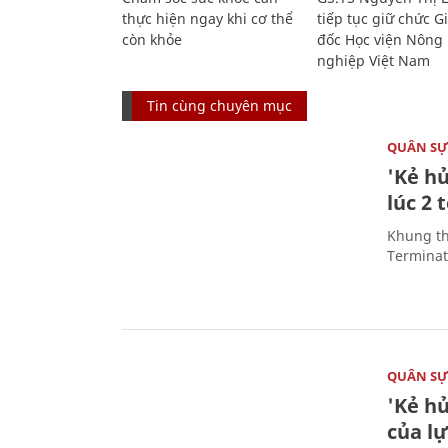
thực hiện ngay khi cơ thể
tiếp tục giữ chức 
còn khỏe
đốc Học viện Nông
nghiệp Việt Nam
Tin cùng chuyên mục
QUÂN S
'Kẻ h
lúc 2 
Khung th
Terminato
QUÂN S
'Kẻ h
của l