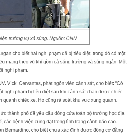
hiện trường vụ xả súng. Nguồn: CNN
rgan cho biết hai nghi phạm đã bị tiêu diệt, trong đó có một
đều mang theo vũ khí gồm cả súng trường và súng ngắn. Một
uổi nghi phạm.
SUV. Vicki Cervantes, phát ngôn viên cảnh sát, cho biết: “Có
ột nghi phạm bị tiêu diệt sau khi cảnh sát chặn được chiếc
n quanh chiếc xe. Họ cũng rà soát khu vực xung quanh.
chức thành phố đã yêu cầu đóng cửa toàn bộ trường học địa
 các bệnh viện cũng đặt trong tình trạng cảnh báo cao.
an Bernardino, cho biết chưa xác định được động cơ đằng