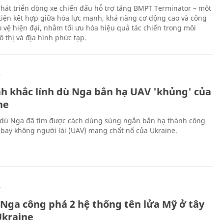
hát triển dòng xe chiến đấu hỗ trợ tăng BMPT Terminator – một
iện kết hợp giữa hỏa lực mạnh, khả năng cơ động cao và công
 vệ hiện đại, nhằm tối ưu hóa hiệu quả tác chiến trong môi
 thị và địa hình phức tạp.
Ự
h khắc lính dù Nga bắn hạ UAV 'khủng' của
ne
 dù Nga đã tìm được cách dùng súng ngắn bắn hạ thành công
bay không người lái (UAV) mang chất nổ của Ukraine.
Ự
 Nga công phá 2 hệ thống tên lửa Mỹ ở tây
kraine