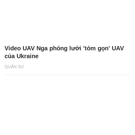
Video UAV Nga phóng lưới 'tóm gọn' UAV
của Ukraine
QUÂN SỰ