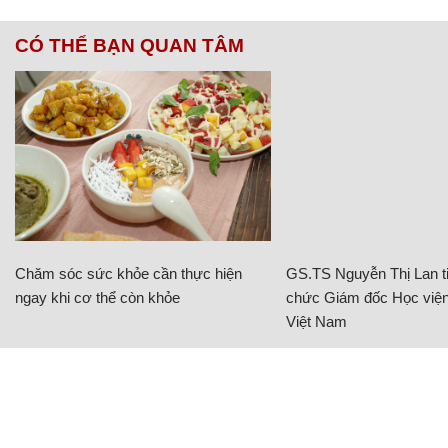
CÓ THỂ BẠN QUAN TÂM
Chăm sóc sức khỏe cần thực hiện
GS.TS Nguyễn Thị Lan ti
ngay khi cơ thể còn khỏe
chức Giám đốc Học viện
Việt Nam