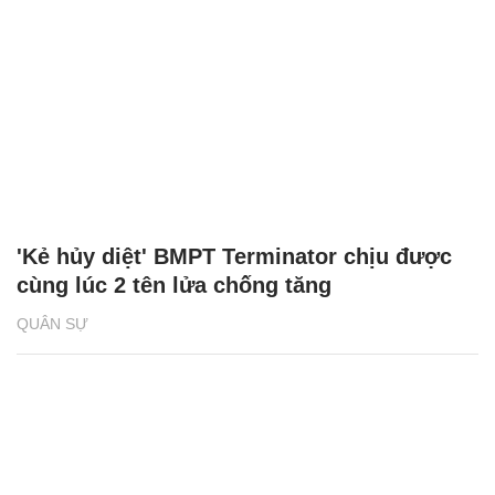
'Kẻ hủy diệt' BMPT Terminator chịu được
cùng lúc 2 tên lửa chống tăng
QUÂN SỰ