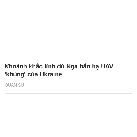
Khoảnh khắc lính dù Nga bắn hạ UAV
'khủng' của Ukraine
QUÂN SỰ