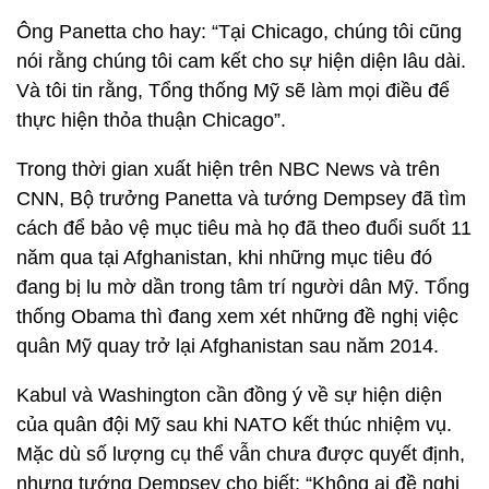
Ông Panetta cho hay: “Tại Chicago, chúng tôi cũng
nói rằng chúng tôi cam kết cho sự hiện diện lâu dài.
Và tôi tin rằng, Tổng thống Mỹ sẽ làm mọi điều để
thực hiện thỏa thuận Chicago”.
Trong thời gian xuất hiện trên NBC News và trên
CNN, Bộ trưởng Panetta và tướng Dempsey đã tìm
cách để bảo vệ mục tiêu mà họ đã theo đuổi suốt 11
năm qua tại Afghanistan, khi những mục tiêu đó
đang bị lu mờ dần trong tâm trí người dân Mỹ. Tổng
thống Obama thì đang xem xét những đề nghị việc
quân Mỹ quay trở lại Afghanistan sau năm 2014.
Kabul và Washington cần đồng ý về sự hiện diện
của quân đội Mỹ sau khi NATO kết thúc nhiệm vụ.
Mặc dù số lượng cụ thể vẫn chưa được quyết định,
nhưng tướng Dempsey cho biết: “Không ai đề nghị