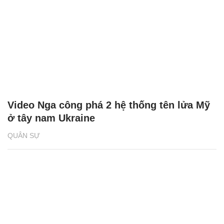
Video Nga công phá 2 hệ thống tên lửa Mỹ
ở tây nam Ukraine
QUÂN SỰ