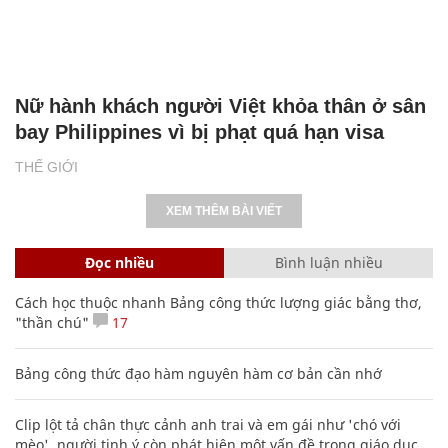
Nữ hành khách người Việt khỏa thân ở sân
bay Philippines vì bị phạt quá hạn visa
THẾ GIỚI
XEM THÊM BÀI VIẾT
Đọc nhiều
Bình luận nhiều
Cách học thuộc nhanh Bảng công thức lượng giác bằng thơ,
"thần chú"
17
Bảng công thức đạo hàm nguyên hàm cơ bản cần nhớ
Clip lột tả chân thực cảnh anh trai và em gái như 'chó với
mèo', người tinh ý còn phát hiện một vấn đề trong giáo dục