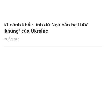
Khoảnh khắc lính dù Nga bắn hạ UAV
'khủng' của Ukraine
QUÂN SỰ