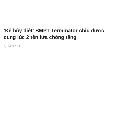
'Kẻ hủy diệt' BMPT Terminator chịu được
cùng lúc 2 tên lửa chống tăng
QUÂN SỰ