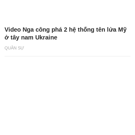
Video Nga công phá 2 hệ thống tên lửa Mỹ
ở tây nam Ukraine
QUÂN SỰ