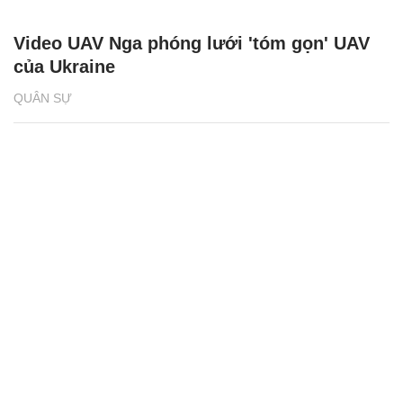
Video UAV Nga phóng lưới 'tóm gọn' UAV
của Ukraine
QUÂN SỰ