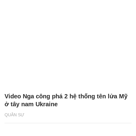
Video Nga công phá 2 hệ thống tên lửa Mỹ
ở tây nam Ukraine
QUÂN SỰ