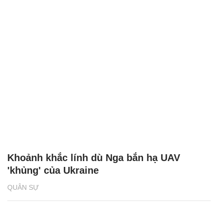
Khoảnh khắc lính dù Nga bắn hạ UAV
'khủng' của Ukraine
QUÂN SỰ