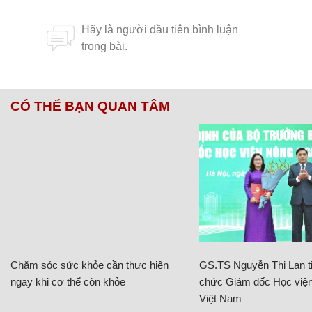
CÓ THỂ BẠN QUAN TÂM
Chăm sóc sức khỏe cần thực hiện
GS.TS Nguyễn Thị Lan ti
ngay khi cơ thể còn khỏe
chức Giám đốc Học viện
Việt Nam