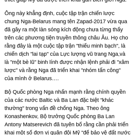
Ông này khẳng định, cuộc tập trận chiến lược
chung Nga-Belarus mang tên Zapad-2017 vừa qua
đã gây ra một làn sóng kích động chưa từng thấy
trên các phương tiện truyền thông châu Âu. Họ cho
rằng đây là một cuộc tập trận "thiếu minh bạch", là
chiến dịch "lai tạp" của Lực lượng vũ trang Nga,và
là "một bè lũ" binh lính được nhận lệnh phải đi "xâm
lược" và rằng Nga đã triển khai "nhóm tấn công"
của mình ở Belarus….
Bộ Quốc phòng Nga nhấn mạnh rằng chính quyền
của các nước Baltic và Ba Lan đặc biệt "khác
thường" trong vấn đề chống Nga. Theo ông
Konashenkov, Bộ trưởng Quốc phòng Ba Lan
Antony Matserevich đã tuyên bố rằng cần phải triển
khai một số đơn vị quân đội Mỹ "để bảo vệ đất nước