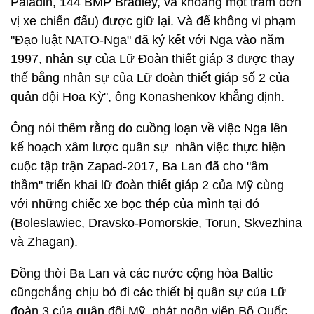
Paladin, 144 BMP Bradley, và khoảng một trăm đơn
vị xe chiến đấu) được giữ lại. Và để không vi phạm
"Đạo luật NATO-Nga" đã ký kết với Nga vào năm
1997, nhân sự của Lữ Đoàn thiết giáp 3 được thay
thế bằng nhân sự của Lữ đoàn thiết giáp số 2 của
quân đội Hoa Kỳ", ông Konashenkov khẳng định.
Ông nói thêm rằng do cuồng loạn về việc Nga lên
kế hoạch xâm lược quân sự nhân việc thực hiện
cuộc tập trận Zapad-2017, Ba Lan đã cho "âm
thầm" triển khai lữ đoàn thiết giáp 2 của Mỹ cùng
với những chiếc xe bọc thép của mình tại đó
(Boleslawiec, Dravsko-Pomorskie, Torun, Skvezhina
và Zhagan).
Đồng thời Ba Lan và các nước cộng hòa Baltic
cũngchẳng chịu bỏ đi các thiết bị quân sự của Lữ
đoàn 3 của quân đội Mỹ, phát ngôn viên Bộ Quốc