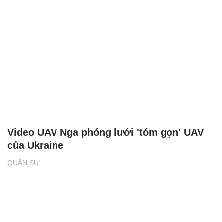
Video UAV Nga phóng lưới 'tóm gọn' UAV
của Ukraine
QUÂN SỰ