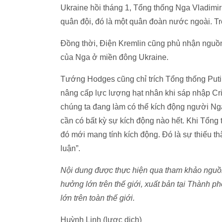
Ukraine hồi tháng 1, Tổng thống Nga Vladimir
quân đội, đó là một quân đoàn nước ngoài. T
Đồng thời, Điện Kremlin cũng phủ nhận nguồn t
của Nga ở miền đông Ukraine.
Tướng Hodges cũng chỉ trích Tổng thống Putin
nâng cấp lực lượng hạt nhân khi sáp nhập Cr
chúng ta đang làm có thể kích động người Ng
cần có bất kỳ sự kích động nào hết. Khi Tổng 
đó mới mang tính kích động. Đó là sự thiếu th
luận”.
Nội dung được thực hiện qua tham khảo nguồn 
hưởng lớn trên thế giới, xuất bản tại Thành p
lớn trên toàn thế giới.
Huỳnh Linh (lược dịch)