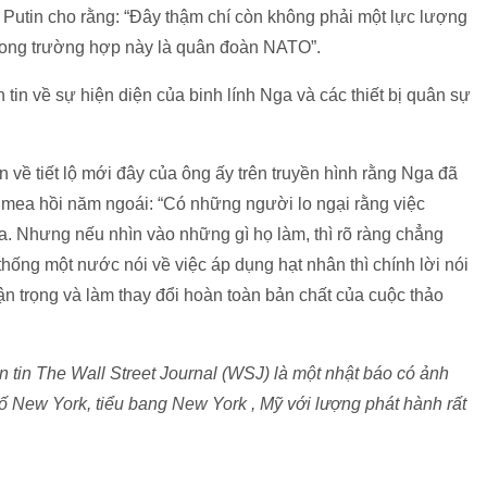
 Putin cho rằng: “Đây thậm chí còn không phải một lực lượng
rong trường hợp này là quân đoàn NATO”.
in về sự hiện diện của binh lính Nga và các thiết bị quân sự
 về tiết lộ mới đây của ông ấy trên truyền hình rằng Nga đã
imea hồi năm ngoái: “Có những người lo ngại rằng việc
a. Nhưng nếu nhìn vào những gì họ làm, thì rõ ràng chẳng
thống một nước nói về việc áp dụng hạt nhân thì chính lời nói
ận trọng và làm thay đổi hoàn toàn bản chất của cuộc thảo
tin The Wall Street Journal (WSJ) là một nhật báo có ảnh
hố New York, tiểu bang New York , Mỹ với lượng phát hành rất