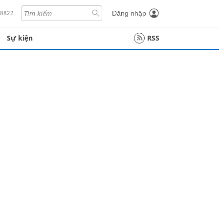
18822
Đăng nhập
Sự kiện
RSS