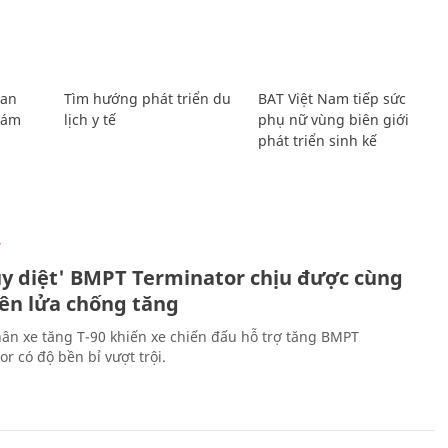
Lan
Tìm hướng phát triển du
BAT Việt Nam tiếp sức
Giám
lịch y tế
phụ nữ vùng biên giới
phát triển sinh kế
Ự
ủy diệt' BMPT Terminator chịu được cùng
tên lửa chống tăng
ân xe tăng T-90 khiến xe chiến đấu hỗ trợ tăng BMPT
r có độ bền bỉ vượt trội.