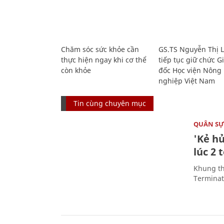
Chăm sóc sức khỏe cần
GS.TS Nguyễn Thị 
thực hiện ngay khi cơ thể
tiếp tục giữ chức 
còn khỏe
đốc Học viện Nông
nghiệp Việt Nam
Tin cùng chuyên mục
QUÂN S
'Kẻ h
lúc 2 
Khung th
Terminato