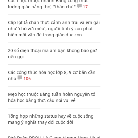
Cách học thuộc nhanh Bảng công thức
lượng giác bằng thơ, "thần chú"
17
Clip lột tả chân thực cảnh anh trai và em gái
như 'chó với mèo', người tinh ý còn phát
hiện một vấn đề trong giáo dục con
20 số điện thoại ma ám bạn không bao giờ
nên gọi
Các công thức hóa học lớp 8, 9 cơ bản cần
nhớ
106
Mẹo học thuộc Bảng tuần hoàn nguyên tố
hóa học bằng thơ, câu nói vui vẻ
Tổng hợp những status hay về cuộc sống
mang ý nghĩa thay đổi cuộc đời
Phó Đoàn ĐBQH Hà Giang Vương Ngọc Hà bị