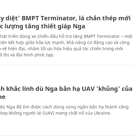
Ự
ủy diệt' BMPT Terminator, lá chắn thép mới
ực lượng tăng thiết giáp Nga
hát triển dòng xe chiến đấu hỗ trợ tăng BMPT Terminator – một
iện kết hợp giữa hỏa lực mạnh, khả năng cơ động cao và công
 vệ hiện đại, nhằm tối ưu hóa hiệu quả tác chiến trong môi
 thị và địa hình phức tạp.
Ự
h khắc lính dù Nga bắn hạ UAV 'khủng' của
ne
 dù Nga đã tìm được cách dùng súng ngắn bắn hạ thành công
bay không người lái (UAV) mang chất nổ của Ukraine.