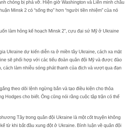
anh chóng bị phá vỡ. Hiện giờ Washington và Liên minh châu
thuận Minsk 2 có “sống thọ” hơn “người tiền nhiệm” của nó
muốn làm hỏng kế hoạch Minsk 2”, cựu đại sứ Mỹ ở Ukraine
gia Ukraine dự kiến diễn ra ở miền tây Ukraine, cách xa mặt
aine sẽ phối hợp với các tiểu đoàn quân đội Mỹ và được đào
, cách làm nhiễu sóng phát thanh của địch và vượt qua đạn
ố gắng theo dõi lệnh ngừng bắn và tạo điều kiện cho thỏa
g Hodges cho biết. Ông cũng nói rằng cuộc tập trận có thể
phương Tây trong quân đội Ukraine là một cốt truyện không
 kể từ khi bắt đầu xung đột ở Ukraine. Bình luận về quân đội