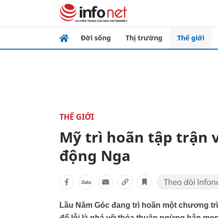
Đời sống
Thị trường
Thế giới
THẾ GIỚI
Mỹ trì hoãn tập trận v
động Nga
Lầu Năm Góc đang trì hoãn một chương trình
đổ lỗi là phá vỡ thỏa thuận ngừng bắn mo