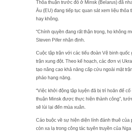
Thỏa thuận trước đó ở Minsk (Belarus) đã nh
Âu (EU) đang tiếp tục quan sát xem liệu thỏa 
hay không.
“Chính quyền đang rất thận trọng, họ không 
Steven Pifer nhận định.
Cuộc tập trận với các tiểu đoàn Vệ binh quốc 
trận xung đột. Theo kế hoạch, các đơn vị Ukr
tạo nâng cao khả năng cấp cứu ngoài mặt trận
pháo hạng nặng.
“Việc khởi động tập luyện đã bị trì hoãn để c
thuận Minsk được thực hiện thành công”, tướn
sẽ lùi lại đến mùa xuân.
Cáo buộc về sự hiện diện lính đánh thuê của 
còn xa lạ trong công tác tuyên truyền của Nga