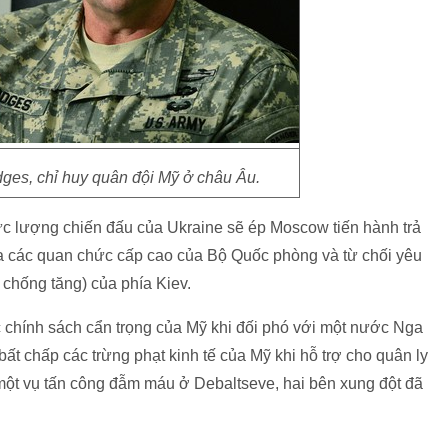
ges, chỉ huy quân đội Mỹ ở châu Âu.
lực lượng chiến đấu của Ukraine sẽ ép Moscow tiến hành trả
ủa các quan chức cấp cao của Bộ Quốc phòng và từ chối yêu
 chống tăng) của phía Kiev.
ục chính sách cẩn trọng của Mỹ khi đối phó với một nước Nga
bất chấp các trừng phạt kinh tế của Mỹ khi hỗ trợ cho quân ly
một vụ tấn công đẫm máu ở Debaltseve, hai bên xung đột đã