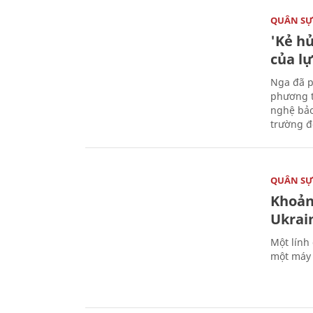
QUÂN S
'Kẻ h
của l
Nga đã p
phương t
nghệ bảo
trường đô
QUÂN S
Khoản
Ukrai
Một lính
một máy 