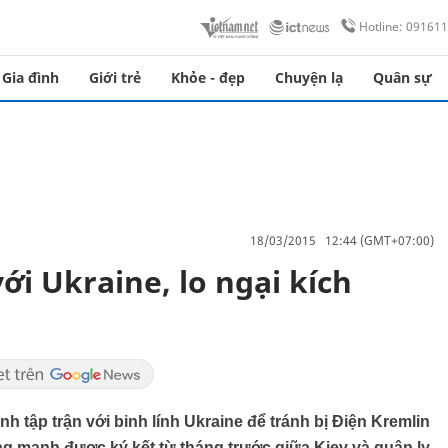
Hotline: 09161
Gia đình
Giới trẻ
Khỏe - đẹp
Chuyện lạ
Quân sự
18/03/2015 12:44 (GMT+07:00)
ới Ukraine, lo ngại kích
 tập trận với binh lính Ukraine để tránh bị Điện Kremlin
ng manh được ký kết từ tháng trước giữa Kiev và quân ly