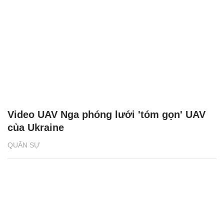
Video UAV Nga phóng lưới 'tóm gọn' UAV
của Ukraine
QUÂN SỰ