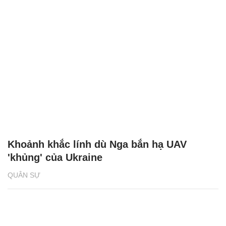
Khoảnh khắc lính dù Nga bắn hạ UAV
'khủng' của Ukraine
QUÂN SỰ