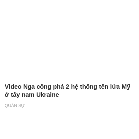
Video Nga công phá 2 hệ thống tên lửa Mỹ
ở tây nam Ukraine
QUÂN SỰ