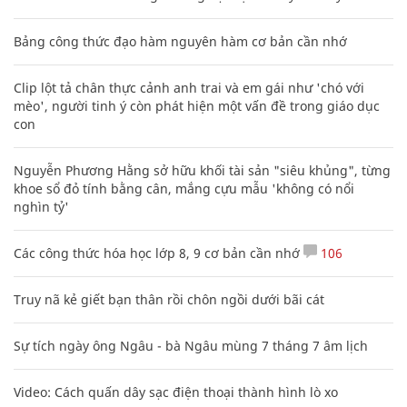
Bảng công thức đạo hàm nguyên hàm cơ bản cần nhớ
Clip lột tả chân thực cảnh anh trai và em gái như 'chó với
mèo', người tinh ý còn phát hiện một vấn đề trong giáo dục
con
Nguyễn Phương Hằng sở hữu khối tài sản "siêu khủng", từng
khoe sổ đỏ tính bằng cân, mắng cựu mẫu 'không có nổi
nghìn tỷ'
Các công thức hóa học lớp 8, 9 cơ bản cần nhớ
106
Truy nã kẻ giết bạn thân rồi chôn ngồi dưới bãi cát
Sự tích ngày ông Ngâu - bà Ngâu mùng 7 tháng 7 âm lịch
Video: Cách quấn dây sạc điện thoại thành hình lò xo