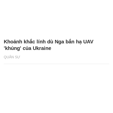
Khoảnh khắc lính dù Nga bắn hạ UAV
'khủng' của Ukraine
QUÂN SỰ