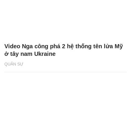
Video Nga công phá 2 hệ thống tên lửa Mỹ
ở tây nam Ukraine
QUÂN SỰ