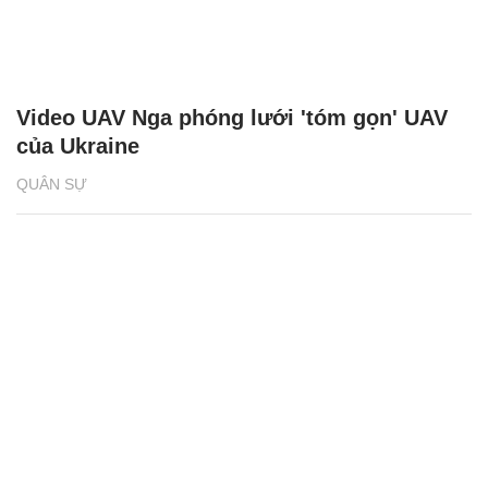
Video UAV Nga phóng lưới 'tóm gọn' UAV
của Ukraine
QUÂN SỰ