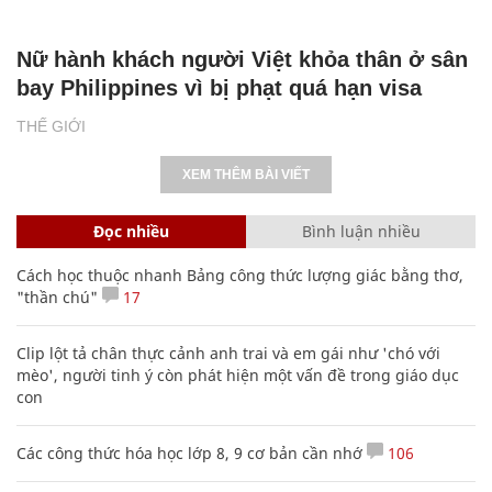
Nữ hành khách người Việt khỏa thân ở sân
bay Philippines vì bị phạt quá hạn visa
THẾ GIỚI
XEM THÊM BÀI VIẾT
Đọc nhiều
Bình luận nhiều
Cách học thuộc nhanh Bảng công thức lượng giác bằng thơ,
"thần chú"
17
Clip lột tả chân thực cảnh anh trai và em gái như 'chó với
mèo', người tinh ý còn phát hiện một vấn đề trong giáo dục
con
Các công thức hóa học lớp 8, 9 cơ bản cần nhớ
106