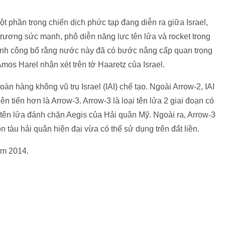
ột phần trong chiến dịch phức tạp đang diễn ra giữa Israel,
trương sức mạnh, phô diễn năng lực tên lửa và rocket trong
 định công bố rằng nước này đã có bước nâng cấp quan trọng
mos Harel nhận xét trên tờ Haaretz của Israel.
àn hàng không vũ trụ Israel (IAI) chế tạo. Ngoài Arrow-2, IAI
ên tiến hơn là Arrow-3. Arrow-3 là loại tên lửa 2 giai đoạn có
tên lửa đánh chặn Aegis của Hải quân Mỹ. Ngoài ra, Arrow-3
n tàu hải quân hiện đại vừa có thể sử dụng trên đất liền.
năm 2014.