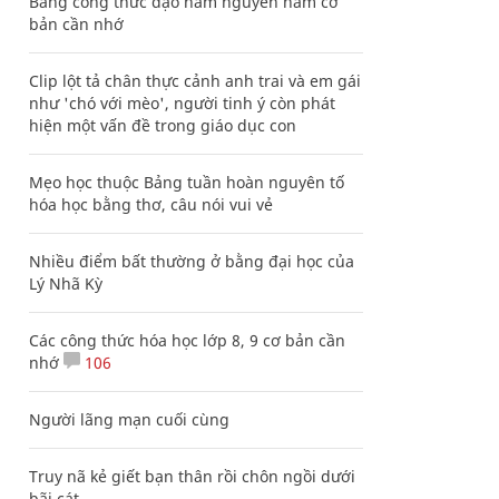
Bảng công thức đạo hàm nguyên hàm cơ
bản cần nhớ
Clip lột tả chân thực cảnh anh trai và em gái
như 'chó với mèo', người tinh ý còn phát
hiện một vấn đề trong giáo dục con
Mẹo học thuộc Bảng tuần hoàn nguyên tố
hóa học bằng thơ, câu nói vui vẻ
Nhiều điểm bất thường ở bằng đại học của
Lý Nhã Kỳ
Các công thức hóa học lớp 8, 9 cơ bản cần
nhớ
106
Người lãng mạn cuối cùng
Truy nã kẻ giết bạn thân rồi chôn ngồi dưới
bãi cát