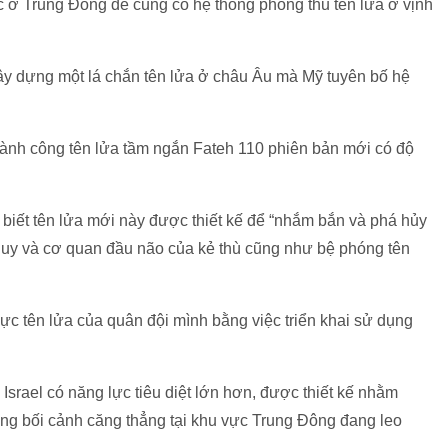
ác ở Trung Đông để củng có hệ thống phòng thủ tên lửa ở vịnh
 dựng một lá chắn tên lửa ở châu Âu mà Mỹ tuyên bố hệ
hành công tên lửa tầm ngắn Fateh 110 phiên bản mới có độ
biết tên lửa mới này được thiết kế để “nhắm bắn và phá hủy
hỉ huy và cơ quan đầu não của kẻ thù cũng như bệ phóng tên
lực tên lửa của quân đội mình bằng việc triển khai sử dụng
a Israel có năng lực tiêu diệt lớn hơn, được thiết kế nhằm
rong bối cảnh căng thẳng tại khu vực Trung Đông đang leo