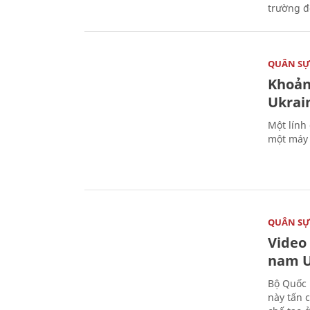
trường đô
QUÂN S
Khoản
Ukrai
Một lính
một máy 
QUÂN S
Video
nam U
Bộ Quốc 
này tấn 