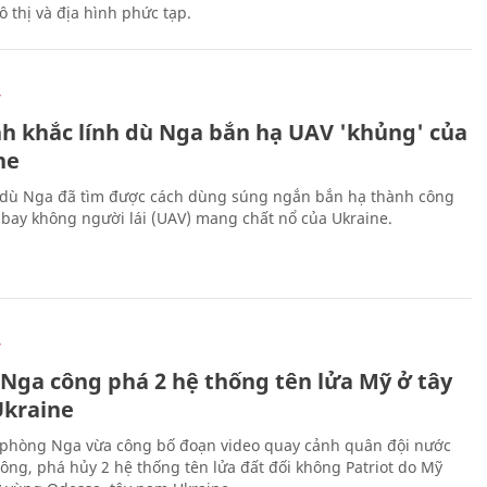
 thị và địa hình phức tạp.
Ự
h khắc lính dù Nga bắn hạ UAV 'khủng' của
ne
 dù Nga đã tìm được cách dùng súng ngắn bắn hạ thành công
bay không người lái (UAV) mang chất nổ của Ukraine.
Ự
 Nga công phá 2 hệ thống tên lửa Mỹ ở tây
kraine
phòng Nga vừa công bố đoạn video quay cảnh quân đội nước
công, phá hủy 2 hệ thống tên lửa đất đối không Patriot do Mỹ