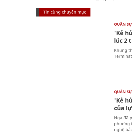
Tin cùng chuyên mục
QUÂN S
'Kẻ h
lúc 2 
Khung th
Terminato
QUÂN S
'Kẻ h
của l
Nga đã p
phương t
nghệ bảo