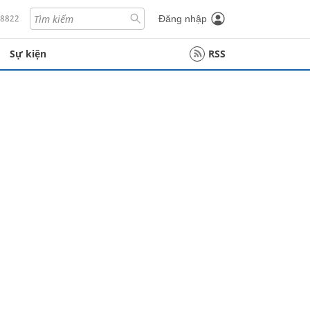
18822
Đăng nhập
Sự kiện
RSS