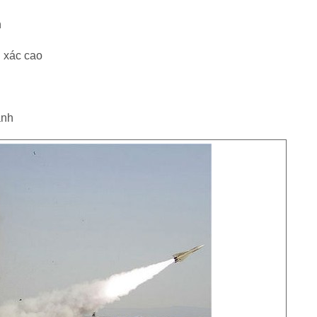
h
h xác cao
ánh