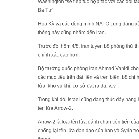
Washington “sẽ tiếp tục hợp tác với các đối t
Ba Tư”.
Hoa Kỳ và các đồng minh NATO cũng đang xây
thống này cũng nhằm đến Iran.
Trước đó, hôm 4/8, Iran tuyên bố phóng thử t
chính xác cao hơn.
Bộ trưởng quốc phòng Iran Ahmad Vahidi cho 
các mục tiêu trên đất liền và trên biển, bộ c
lửa, kho vũ khí, cơ sở đặt ra đa..v..v.”.
Trong khi đó, Israel cũng đang thúc đẩy năng 
tên lửa Arrow-2.
Arrow-2 là loại tên lửa đánh chặn tiên tiến củ
chống lại tên lửa đạn đạo của Iran và Syria t