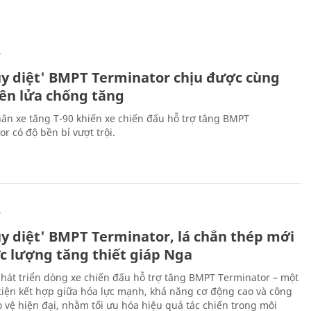
Ự
ủy diệt' BMPT Terminator chịu được cùng
tên lửa chống tăng
ân xe tăng T-90 khiến xe chiến đấu hỗ trợ tăng BMPT
r có độ bền bỉ vượt trội.
Ự
ủy diệt' BMPT Terminator, lá chắn thép mới
ực lượng tăng thiết giáp Nga
hát triển dòng xe chiến đấu hỗ trợ tăng BMPT Terminator – một
iện kết hợp giữa hỏa lực mạnh, khả năng cơ động cao và công
 vệ hiện đại, nhằm tối ưu hóa hiệu quả tác chiến trong môi