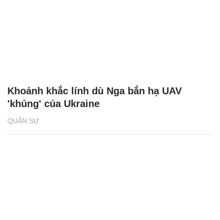
Khoảnh khắc lính dù Nga bắn hạ UAV
'khủng' của Ukraine
QUÂN SỰ