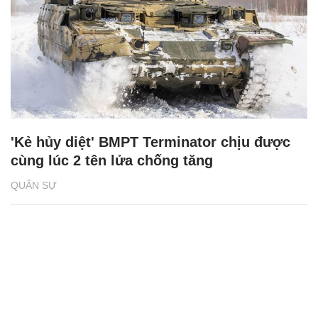
'Kẻ hủy diệt' BMPT Terminator chịu được
cùng lúc 2 tên lửa chống tăng
QUÂN SỰ