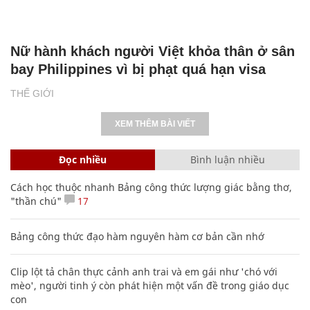
Nữ hành khách người Việt khỏa thân ở sân
bay Philippines vì bị phạt quá hạn visa
THẾ GIỚI
XEM THÊM BÀI VIẾT
Đọc nhiều
Bình luận nhiều
Cách học thuộc nhanh Bảng công thức lượng giác bằng thơ,
"thần chú"
17
Bảng công thức đạo hàm nguyên hàm cơ bản cần nhớ
Clip lột tả chân thực cảnh anh trai và em gái như 'chó với
mèo', người tinh ý còn phát hiện một vấn đề trong giáo dục
con