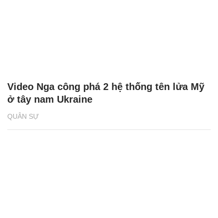
Video Nga công phá 2 hệ thống tên lửa Mỹ
ở tây nam Ukraine
QUÂN SỰ