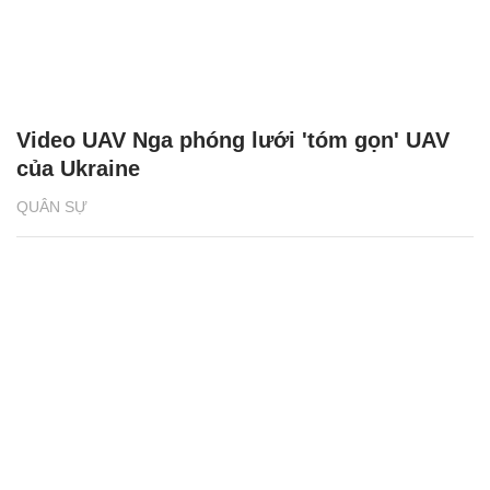
Video UAV Nga phóng lưới 'tóm gọn' UAV
của Ukraine
QUÂN SỰ