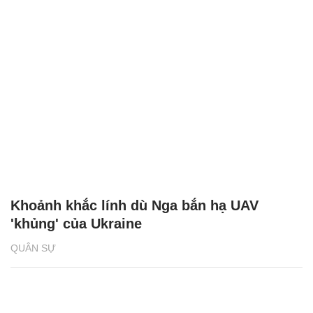
Khoảnh khắc lính dù Nga bắn hạ UAV
'khủng' của Ukraine
QUÂN SỰ