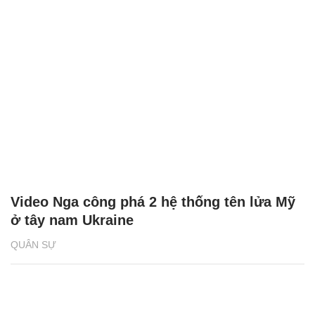
Video Nga công phá 2 hệ thống tên lửa Mỹ
ở tây nam Ukraine
QUÂN SỰ