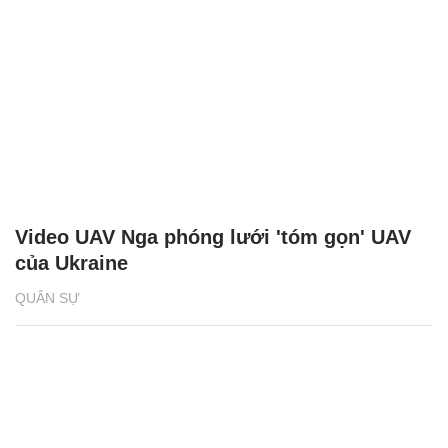
Video UAV Nga phóng lưới 'tóm gọn' UAV
của Ukraine
QUÂN SỰ