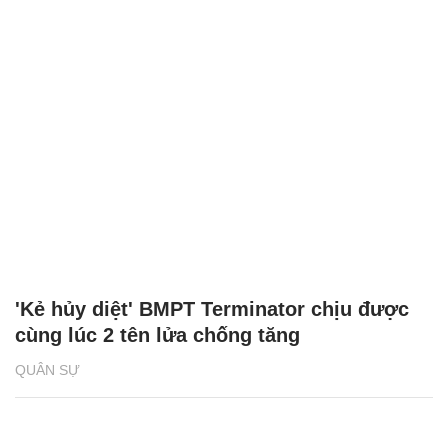
'Kẻ hủy diệt' BMPT Terminator chịu được
cùng lúc 2 tên lửa chống tăng
QUÂN SỰ