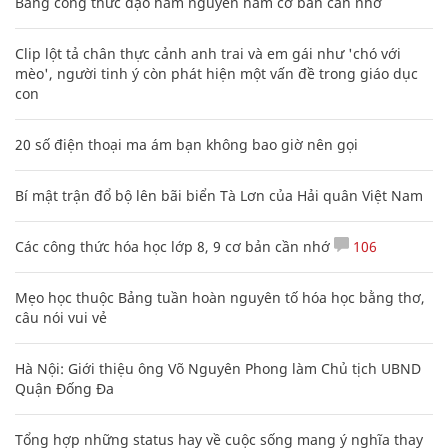
Bảng công thức đạo hàm nguyên hàm cơ bản cần nhớ
Clip lột tả chân thực cảnh anh trai và em gái như 'chó với
mèo', người tinh ý còn phát hiện một vấn đề trong giáo dục
con
20 số điện thoại ma ám bạn không bao giờ nên gọi
Bí mật trận đổ bộ lên bãi biển Tà Lơn của Hải quân Việt Nam
Các công thức hóa học lớp 8, 9 cơ bản cần nhớ
106
Mẹo học thuộc Bảng tuần hoàn nguyên tố hóa học bằng thơ,
câu nói vui vẻ
Hà Nội: Giới thiệu ông Võ Nguyên Phong làm Chủ tịch UBND
Quận Đống Đa
Tổng hợp những status hay về cuộc sống mang ý nghĩa thay