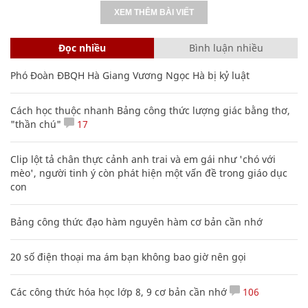
XEM THÊM BÀI VIẾT
Đọc nhiều
Bình luận nhiều
Phó Đoàn ĐBQH Hà Giang Vương Ngọc Hà bị kỷ luật
Cách học thuộc nhanh Bảng công thức lượng giác bằng thơ,
"thần chú"
17
Clip lột tả chân thực cảnh anh trai và em gái như 'chó với
mèo', người tinh ý còn phát hiện một vấn đề trong giáo dục
con
Bảng công thức đạo hàm nguyên hàm cơ bản cần nhớ
20 số điện thoại ma ám bạn không bao giờ nên gọi
Các công thức hóa học lớp 8, 9 cơ bản cần nhớ
106