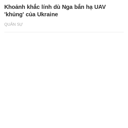
Khoảnh khắc lính dù Nga bắn hạ UAV
'khủng' của Ukraine
QUÂN SỰ