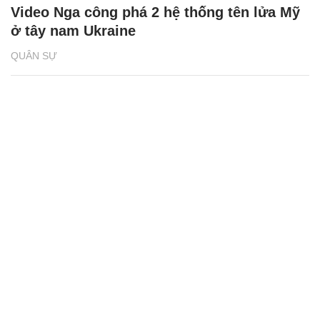
Video Nga công phá 2 hệ thống tên lửa Mỹ
ở tây nam Ukraine
QUÂN SỰ