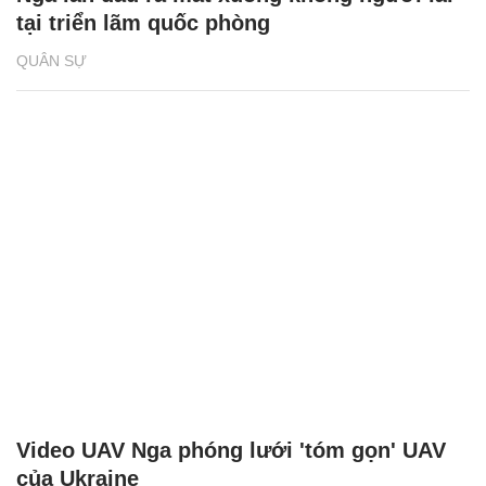
tại triển lãm quốc phòng
QUÂN SỰ
Video UAV Nga phóng lưới 'tóm gọn' UAV
của Ukraine