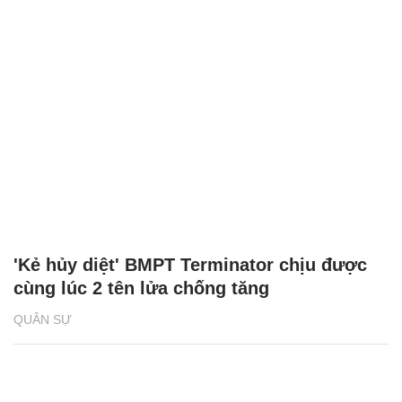
'Kẻ hủy diệt' BMPT Terminator chịu được
cùng lúc 2 tên lửa chống tăng
QUÂN SỰ