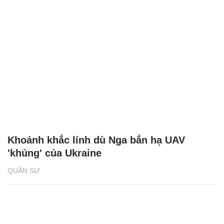
Khoảnh khắc lính dù Nga bắn hạ UAV
'khủng' của Ukraine
QUÂN SỰ