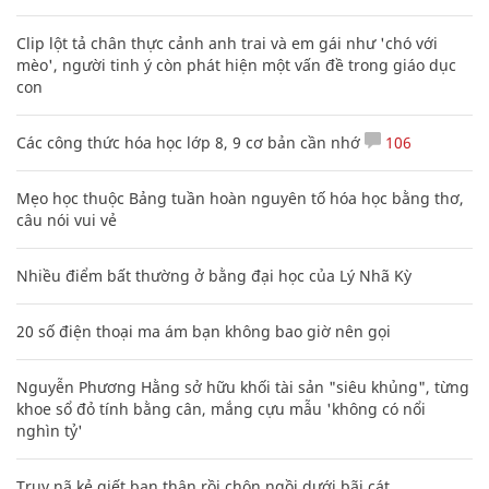
Clip lột tả chân thực cảnh anh trai và em gái như 'chó với
mèo', người tinh ý còn phát hiện một vấn đề trong giáo dục
con
Các công thức hóa học lớp 8, 9 cơ bản cần nhớ
106
Mẹo học thuộc Bảng tuần hoàn nguyên tố hóa học bằng thơ,
câu nói vui vẻ
Nhiều điểm bất thường ở bằng đại học của Lý Nhã Kỳ
20 số điện thoại ma ám bạn không bao giờ nên gọi
Nguyễn Phương Hằng sở hữu khối tài sản "siêu khủng", từng
khoe sổ đỏ tính bằng cân, mắng cựu mẫu 'không có nổi
nghìn tỷ'
Truy nã kẻ giết bạn thân rồi chôn ngồi dưới bãi cát