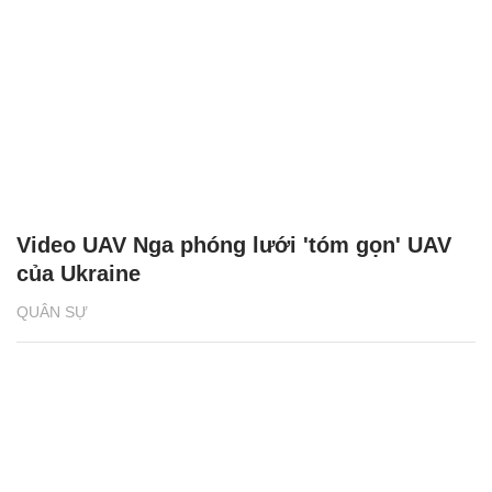
Video UAV Nga phóng lưới 'tóm gọn' UAV
của Ukraine
QUÂN SỰ