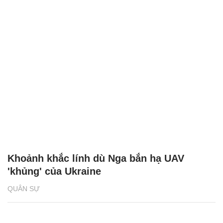
Khoảnh khắc lính dù Nga bắn hạ UAV
'khủng' của Ukraine
QUÂN SỰ