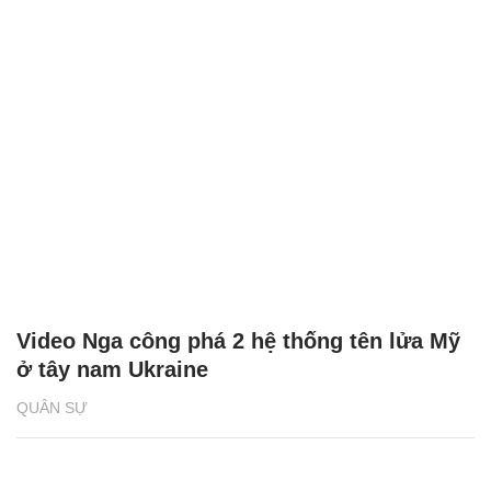
Video Nga công phá 2 hệ thống tên lửa Mỹ
ở tây nam Ukraine
QUÂN SỰ