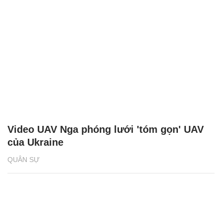
Video UAV Nga phóng lưới 'tóm gọn' UAV
của Ukraine
QUÂN SỰ