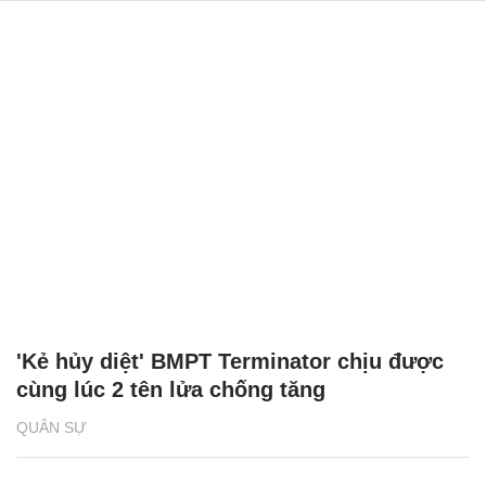
'Kẻ hủy diệt' BMPT Terminator chịu được
cùng lúc 2 tên lửa chống tăng
QUÂN SỰ