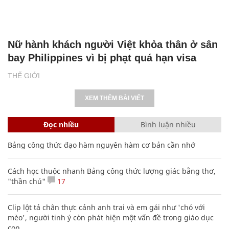
Nữ hành khách người Việt khỏa thân ở sân
bay Philippines vì bị phạt quá hạn visa
THẾ GIỚI
XEM THÊM BÀI VIẾT
Đọc nhiều
Bình luận nhiều
Bảng công thức đạo hàm nguyên hàm cơ bản cần nhớ
Cách học thuộc nhanh Bảng công thức lượng giác bằng thơ,
"thần chú"
17
Clip lột tả chân thực cảnh anh trai và em gái như 'chó với
mèo', người tinh ý còn phát hiện một vấn đề trong giáo dục
con