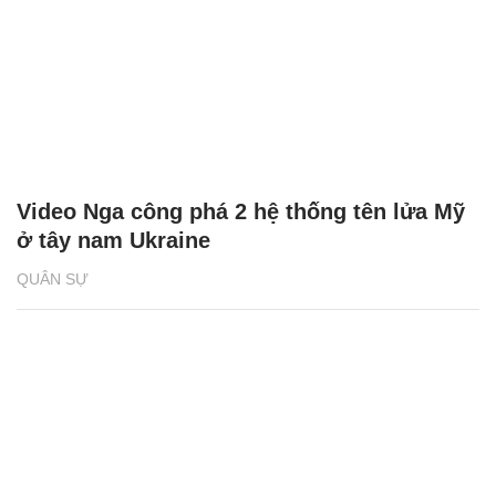
Video Nga công phá 2 hệ thống tên lửa Mỹ
ở tây nam Ukraine
QUÂN SỰ