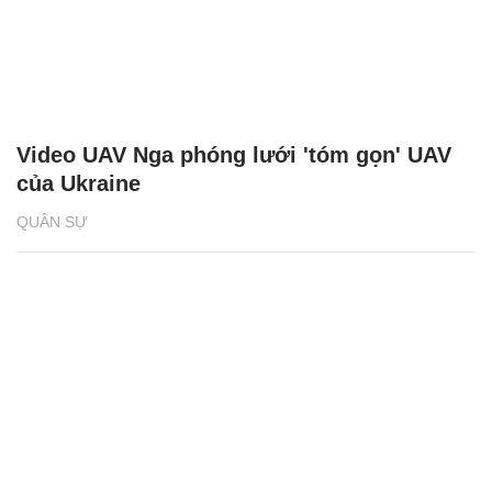
Video UAV Nga phóng lưới 'tóm gọn' UAV
của Ukraine
QUÂN SỰ