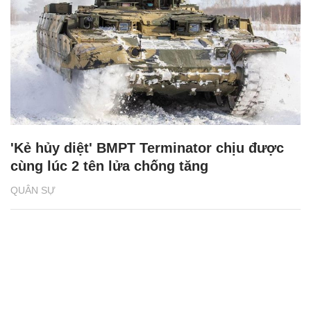
'Kẻ hủy diệt' BMPT Terminator chịu được
cùng lúc 2 tên lửa chống tăng
QUÂN SỰ