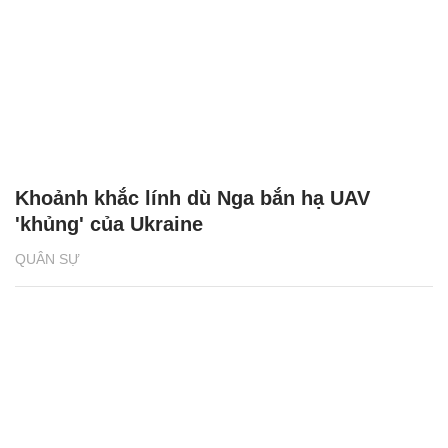
Khoảnh khắc lính dù Nga bắn hạ UAV
'khủng' của Ukraine
QUÂN SỰ