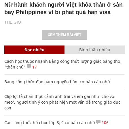
Nữ hành khách người Việt khỏa thân ở sân
bay Philippines vì bị phạt quá hạn visa
THẾ GIỚI
XEM THÊM BÀI VIẾT
Đọc nhiều
Bình luận nhiều
Cách học thuộc nhanh Bảng công thức lượng giác bằng thơ,
"thần chú"
17
Bảng công thức đạo hàm nguyên hàm cơ bản cần nhớ
Clip lột tả chân thực cảnh anh trai và em gái như 'chó với
mèo', người tinh ý còn phát hiện một vấn đề trong giáo dục
con
Các công thức hóa học lớp 8, 9 cơ bản cần nhớ
106