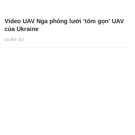
Video UAV Nga phóng lưới 'tóm gọn' UAV
của Ukraine
QUÂN SỰ