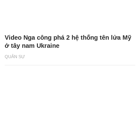
Video Nga công phá 2 hệ thống tên lửa Mỹ
ở tây nam Ukraine
QUÂN SỰ