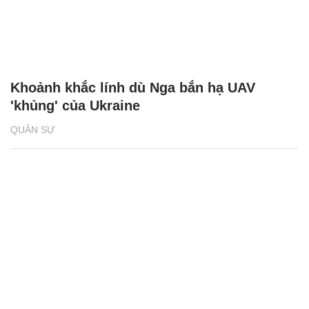
Khoảnh khắc lính dù Nga bắn hạ UAV
'khủng' của Ukraine
QUÂN SỰ