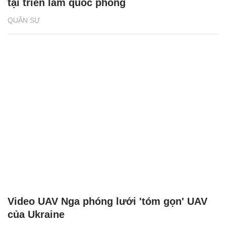
tại triển lãm quốc phòng
QUÂN SỰ
Video UAV Nga phóng lưới 'tóm gọn' UAV
của Ukraine