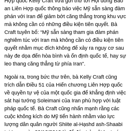
Hợp quốc Kelly Craft vừa gửi thư tới Hội đồng Bảo
an Liên Hợp quốc thông báo việc Mỹ sẵn sàng đàm
phán với Iran để giảm bớt căng thẳng trong khu vực
mà không cần có những điều kiện tiên quyết. Bà
Craft tuyên bố: “Mỹ sẵn sàng tham gia đàm phán
nghiêm túc với Iran mà không cần có điều kiện tiên
quyết nhằm mục đích không để xảy ra nguy cơ sau
này đe dọa đến hòa bình và ổn định quốc tế, hay sự
leo thang căng thẳng từ phía Iran”.
Ngoài ra, trong bức thư trên, bà Kelly Craft cũng
trích dẫn Điều 51 của Hiến chương Liên Hợp quốc
về quyền tự vệ của một quốc gia để khẳng định việc
sát hại tướng Soleimani của Iran phù hợp với luật
pháp quốc tế. Bà Craft cũng nhấn mạnh rằng các
cuộc không kích do Mỹ tiến hành nhằm vào lực
lượng dân quân người Shiite al-Hạshd ash-Shaabi