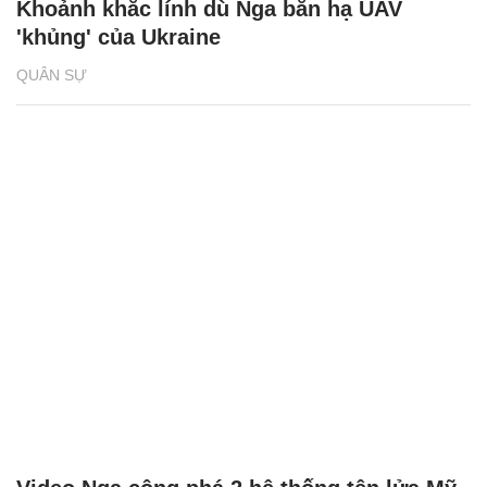
Khoảnh khắc lính dù Nga bắn hạ UAV
'khủng' của Ukraine
QUÂN SỰ