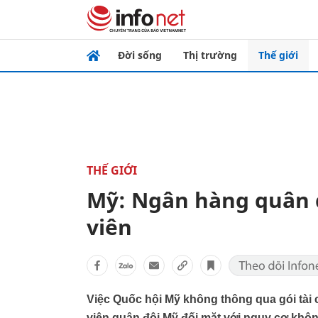
Đời sống
Thị trường
Thế giới
THẾ GIỚI
Mỹ: Ngân hàng quân đ
viên
Việc Quốc hội Mỹ không thông qua gói tài 
viên quân đội Mỹ đối mặt với nguy cơ khôn