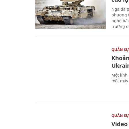
Nga đã p
phương t
nghệ bảo
trường đô
QUÂN S
Khoản
Ukrai
Một lính
một máy 
QUÂN S
Video