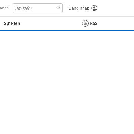
18822
Đăng nhập
Sự kiện
RSS