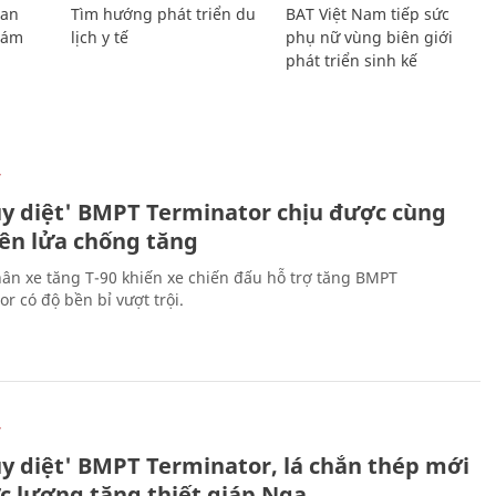
Lan
Tìm hướng phát triển du
BAT Việt Nam tiếp sức
Giám
lịch y tế
phụ nữ vùng biên giới
phát triển sinh kế
Ự
ủy diệt' BMPT Terminator chịu được cùng
tên lửa chống tăng
ân xe tăng T-90 khiến xe chiến đấu hỗ trợ tăng BMPT
r có độ bền bỉ vượt trội.
Ự
ủy diệt' BMPT Terminator, lá chắn thép mới
ực lượng tăng thiết giáp Nga