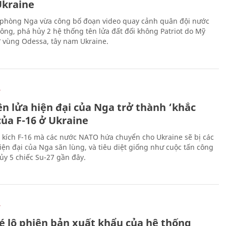
kraine
phòng Nga vừa công bố đoạn video quay cảnh quân đội nước
công, phá hủy 2 hệ thống tên lửa đất đối không Patriot do Mỹ
ở vùng Odessa, tây nam Ukraine.
Ự
ên lửa hiện đại của Nga trở thành ‘khắc
của F-16 ở Ukraine
 kích F-16 mà các nước NATO hứa chuyển cho Ukraine sẽ bị các
hiện đại của Nga săn lùng, và tiêu diệt giống như cuộc tấn công
ủy 5 chiếc Su-27 gần đây.
Ự
é lộ phiên bản xuất khẩu của hệ thống