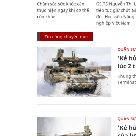
Chăm sóc sức khỏe cần
GS.TS Nguyễn Thị 
thực hiện ngay khi cơ thể
tiếp tục giữ chức 
còn khỏe
đốc Học viện Nông
nghiệp Việt Nam
Tin cùng chuyên mục
QUÂN S
'Kẻ h
lúc 2 
Khung th
Terminato
QUÂN S
'Kẻ h
của l