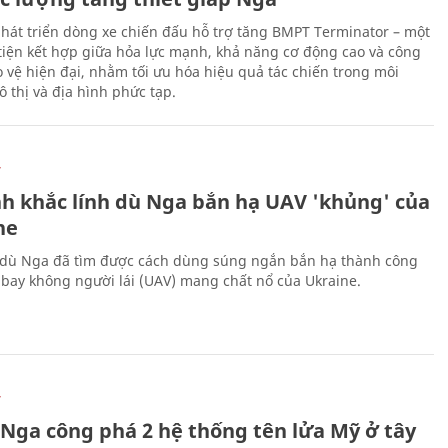
hát triển dòng xe chiến đấu hỗ trợ tăng BMPT Terminator – một
iện kết hợp giữa hỏa lực mạnh, khả năng cơ động cao và công
 vệ hiện đại, nhằm tối ưu hóa hiệu quả tác chiến trong môi
 thị và địa hình phức tạp.
Ự
h khắc lính dù Nga bắn hạ UAV 'khủng' của
ne
 dù Nga đã tìm được cách dùng súng ngắn bắn hạ thành công
bay không người lái (UAV) mang chất nổ của Ukraine.
Ự
 Nga công phá 2 hệ thống tên lửa Mỹ ở tây