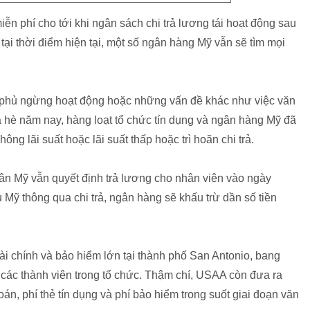
iễn phí cho tới khi ngân sách chi trả lương tái hoạt động sau
ại thời điểm hiện tại, một số ngân hàng Mỹ vẫn sẽ tìm mọi
h phủ ngừng hoạt động hoặc những vấn đề khác như việc văn
 hè năm nay, hàng loạt tổ chức tín dụng và ngân hàng Mỹ đã
g lãi suất hoặc lãi suất thấp hoặc trì hoãn chi trả.
ân Mỹ vẫn quyết định trả lương cho nhân viên vào ngày
 Mỹ thông qua chi trả, ngân hàng sẽ khấu trừ dần số tiền
i chính và bảo hiểm lớn tại thành phố San Antonio, bang
 các thành viên trong tổ chức. Thậm chí, USAA còn đưa ra
án, phí thẻ tín dụng và phí bảo hiểm trong suốt giai đoạn văn