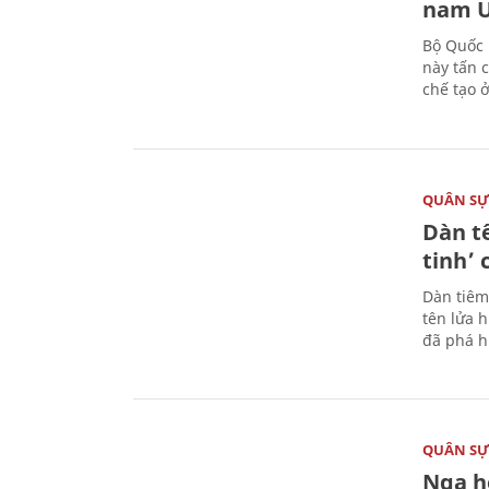
nam U
Bộ Quốc 
này tấn 
chế tạo 
QUÂN S
Dàn t
tinh’ 
Dàn tiêm
tên lửa 
đã phá h
QUÂN S
Nga h