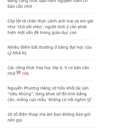
Bảng công thức đạo hàm nguyên hàm cơ
bản cần nhớ
Clip lột tả chân thực cảnh anh trai và em gái
như 'chó với mèo', người tinh ý còn phát
hiện một vấn đề trong giáo dục con
Nhiều điểm bất thường ở bằng đại học của
Lý Nhã Kỳ
Các công thức hóa học lớp 8, 9 cơ bản cần
nhớ
106
Nguyễn Phương Hằng sở hữu khối tài sản
"siêu khủng", từng khoe sổ đỏ tính bằng
cân, mắng cựu mẫu 'không có nổi nghìn tỷ'
20 số điện thoại ma ám bạn không bao giờ
nên gọi