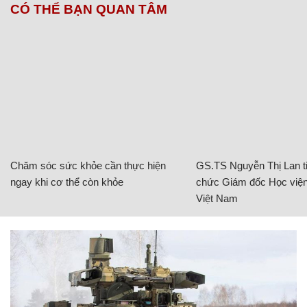
CÓ THỂ BẠN QUAN TÂM
Chăm sóc sức khỏe cần thực hiện
GS.TS Nguyễn Thị Lan ti
ngay khi cơ thể còn khỏe
chức Giám đốc Học viện
Việt Nam