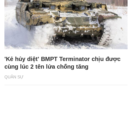
'Kẻ hủy diệt' BMPT Terminator chịu được
cùng lúc 2 tên lửa chống tăng
QUÂN SỰ