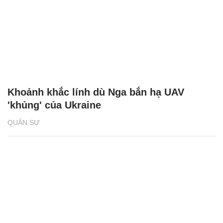
Khoảnh khắc lính dù Nga bắn hạ UAV
'khủng' của Ukraine
QUÂN SỰ