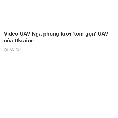
Video UAV Nga phóng lưới 'tóm gọn' UAV
của Ukraine
QUÂN SỰ