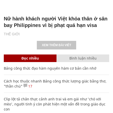
Nữ hành khách người Việt khỏa thân ở sân
bay Philippines vì bị phạt quá hạn visa
THẾ GIỚI
XEM THÊM BÀI VIẾT
Đọc nhiều
Bình luận nhiều
Bảng công thức đạo hàm nguyên hàm cơ bản cần nhớ
Cách học thuộc nhanh Bảng công thức lượng giác bằng thơ,
"thần chú"
17
Clip lột tả chân thực cảnh anh trai và em gái như 'chó với
mèo', người tinh ý còn phát hiện một vấn đề trong giáo dục
con