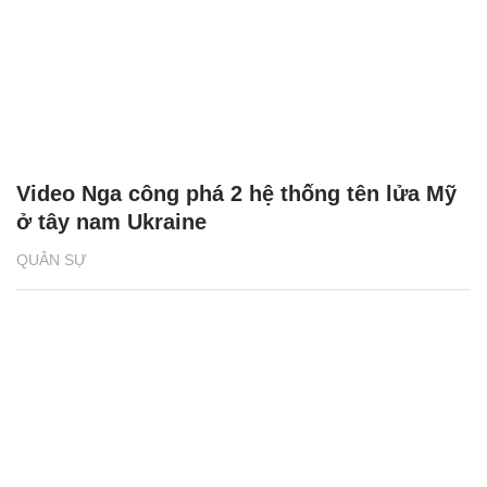
Video Nga công phá 2 hệ thống tên lửa Mỹ
ở tây nam Ukraine
QUÂN SỰ