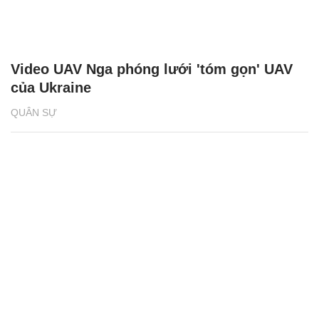
Video UAV Nga phóng lưới 'tóm gọn' UAV
của Ukraine
QUÂN SỰ