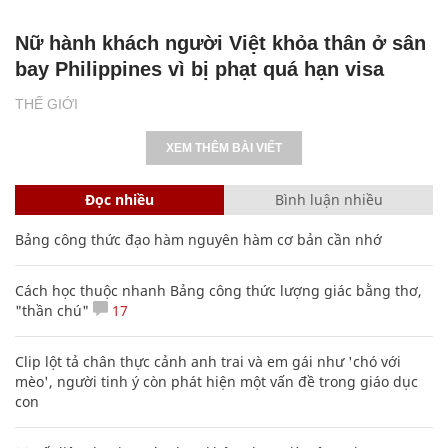
Nữ hành khách người Việt khỏa thân ở sân
bay Philippines vì bị phạt quá hạn visa
THẾ GIỚI
XEM THÊM BÀI VIẾT
Đọc nhiều
Bình luận nhiều
Bảng công thức đạo hàm nguyên hàm cơ bản cần nhớ
Cách học thuộc nhanh Bảng công thức lượng giác bằng thơ,
"thần chú"
17
Clip lột tả chân thực cảnh anh trai và em gái như 'chó với
mèo', người tinh ý còn phát hiện một vấn đề trong giáo dục
con