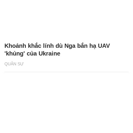
Khoảnh khắc lính dù Nga bắn hạ UAV
'khủng' của Ukraine
QUÂN SỰ