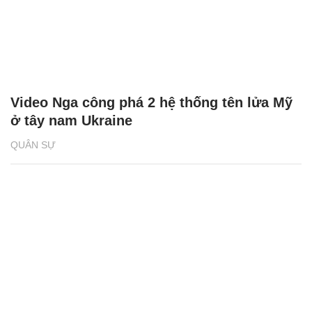
Video Nga công phá 2 hệ thống tên lửa Mỹ
ở tây nam Ukraine
QUÂN SỰ