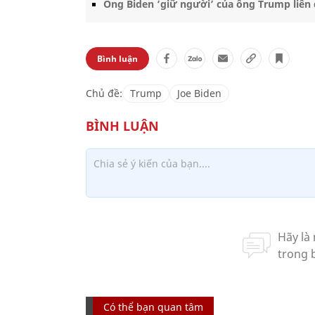
Ông Biden ‘giữ người’ của ông Trump liên
Bình luận
Chủ đề:
Trump
Joe Biden
Có thể bạn quan tâm