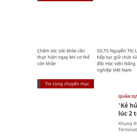
Chăm sóc sức khỏe cần
GS.TS Nguyễn Thị 
thực hiện ngay khi cơ thể
tiếp tục giữ chức 
còn khỏe
đốc Học viện Nông
nghiệp Việt Nam
Tin cùng chuyên mục
QUÂN S
'Kẻ h
lúc 2 
Khung th
Terminato