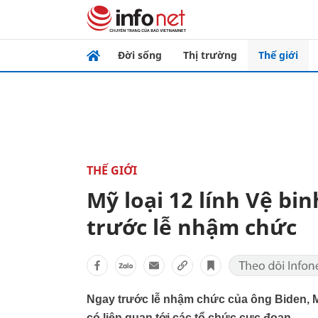
Đời sống
Thị trường
Thế giới
THẾ GIỚI
Mỹ loại 12 lính Vệ bi
trước lễ nhậm chức
Ngay trước lễ nhậm chức của ông Biden, Mỹ
có liên quan tới các tổ chức cực đoan.