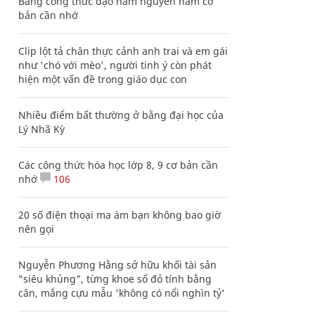
Bảng công thức đạo hàm nguyên hàm cơ
bản cần nhớ
Clip lột tả chân thực cảnh anh trai và em gái
như 'chó với mèo', người tinh ý còn phát
hiện một vấn đề trong giáo dục con
Nhiều điểm bất thường ở bằng đại học của
Lý Nhã Kỳ
Các công thức hóa học lớp 8, 9 cơ bản cần
nhớ
106
20 số điện thoại ma ám bạn không bao giờ
nên gọi
Nguyễn Phương Hằng sở hữu khối tài sản
"siêu khủng", từng khoe sổ đỏ tính bằng
cân, mắng cựu mẫu 'không có nổi nghìn tỷ'