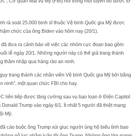
ức”, Cơ quan Mật vụ Mỹ (FBI) nói trong một tuyên bố được tờ
nh rà soát 25.000 binh sĩ thuộc Vệ binh Quốc gia Mỹ được
 nhậm chức của ông Biden vào hôm nay (20/1).
BI đã đưa ra cảnh báo về việc các nhóm cực đoan bao gồm
uổi lễ ngày 20/1. Những người này có thể giả trang thành
g thâm nhập qua hàng rào an ninh.
ngụy trang thành các nhân viên Vệ binh Quốc gia Mỹ bởi bằng
an ninh”, một quan chức FBI cho hay.
C liên tiếp được tăng cường sau vụ bạo loạn ở Điện Capitol
Donald Trump vào ngày 6/1. Ít nhất 5 người đã thiệt mạng
ội Mỹ.
ỹ đã cáo buộc ông Trump xúi giục người ủng hộ biểu tình bạo
ó những nỗ lực nhằm luận tội ông Trump. Những ông lớn mạng