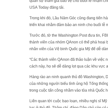
quân sự tham gia bảo vệ cho buổi lễ nhậm ch
USA Today đăng tải.
Trong khi đó, Lầu Năm Góc cũng đang tiến hà
triển khai nhằm đảm bảo an ninh cho buổi lễ
Trước đó, tờ the Washington Post đưa tin, F
thành viên của nhóm QAnon có thể phá hoại b
nhân viên của Vệ binh Quốc gia Mỹ để dễ dàn
“Các thành viên QAnon đã thảo luận về việc 
cách này, họ sẽ dễ dàng lọt qua các khu vực 
Hàng rào an ninh quanh thủ đô Washington, D
của những người biểu tình ủng hộ Tổng thống 
trong cuộc tấn công nhằm vào tòa nhà Quốc h
Liên quan tới cuộc bạo loạn, nhiều nghị sĩ M
lực ở thủ đô. Thậm chí, đảng Dân chủ còn c