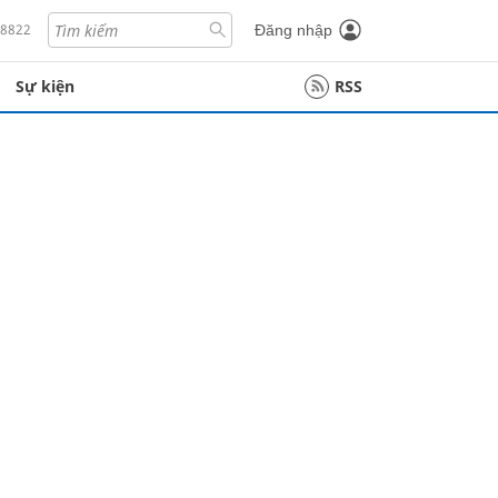
18822
Đăng nhập
Sự kiện
RSS