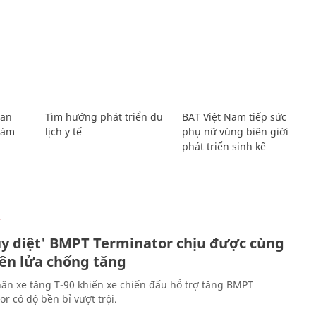
Lan
Tìm hướng phát triển du
BAT Việt Nam tiếp sức
Giám
lịch y tế
phụ nữ vùng biên giới
phát triển sinh kế
Ự
ủy diệt' BMPT Terminator chịu được cùng
tên lửa chống tăng
ân xe tăng T-90 khiến xe chiến đấu hỗ trợ tăng BMPT
r có độ bền bỉ vượt trội.