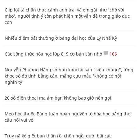
Clip lột tả chân thực cảnh anh trai và em gái như 'chó với
mèo', người tinh ý còn phát hiện một vấn đề trong giáo dục
con
Nhiều điểm bất thường ở bằng đại học của Lý Nhã Kỳ
Các công thức hóa học lớp 8, 9 cơ bản cần nhớ
106
Nguyễn Phương Hằng sở hữu khối tài sản "siêu khủng", từng
khoe sổ đỏ tính bằng cân, mắng cựu mẫu 'không có nổi
nghìn tỷ'
20 số điện thoại ma ám bạn không bao giờ nên gọi
Mẹo học thuộc Bảng tuần hoàn nguyên tố hóa học bằng thơ,
câu nói vui vẻ
Truy nã kẻ giết bạn thân rồi chôn ngồi dưới bãi cát