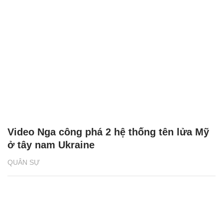
Video Nga công phá 2 hệ thống tên lửa Mỹ
ở tây nam Ukraine
QUÂN SỰ