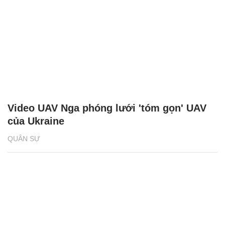
Video UAV Nga phóng lưới 'tóm gọn' UAV
của Ukraine
QUÂN SỰ