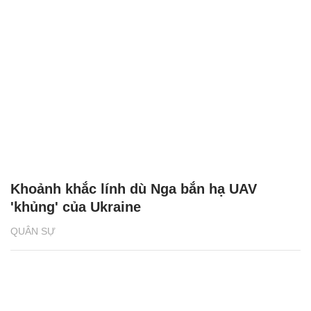
Khoảnh khắc lính dù Nga bắn hạ UAV
'khủng' của Ukraine
QUÂN SỰ