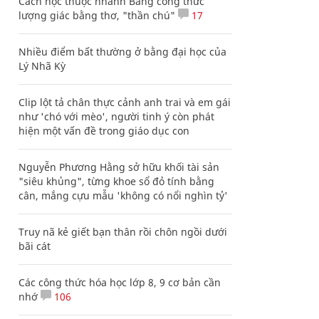
Cách học thuộc nhanh Bảng công thức
lượng giác bằng thơ, "thần chú"
17
Nhiều điểm bất thường ở bằng đại học của
Lý Nhã Kỳ
Clip lột tả chân thực cảnh anh trai và em gái
như 'chó với mèo', người tinh ý còn phát
hiện một vấn đề trong giáo dục con
Nguyễn Phương Hằng sở hữu khối tài sản
"siêu khủng", từng khoe sổ đỏ tính bằng
cân, mắng cựu mẫu 'không có nổi nghìn tỷ'
Truy nã kẻ giết bạn thân rồi chôn ngồi dưới
bãi cát
Các công thức hóa học lớp 8, 9 cơ bản cần
nhớ
106