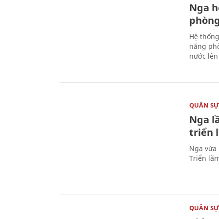
Nga h
phòng
Hệ thống
năng phò
nước lên 
QUÂN S
Nga l
triển
Nga vừa 
Triển lã
QUÂN S