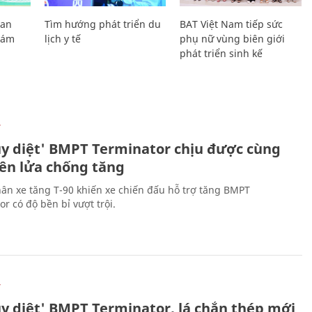
Lan
Tìm hướng phát triển du
BAT Việt Nam tiếp sức
Giám
lịch y tế
phụ nữ vùng biên giới
phát triển sinh kế
Ự
ủy diệt' BMPT Terminator chịu được cùng
tên lửa chống tăng
ân xe tăng T-90 khiến xe chiến đấu hỗ trợ tăng BMPT
r có độ bền bỉ vượt trội.
Ự
ủy diệt' BMPT Terminator, lá chắn thép mới