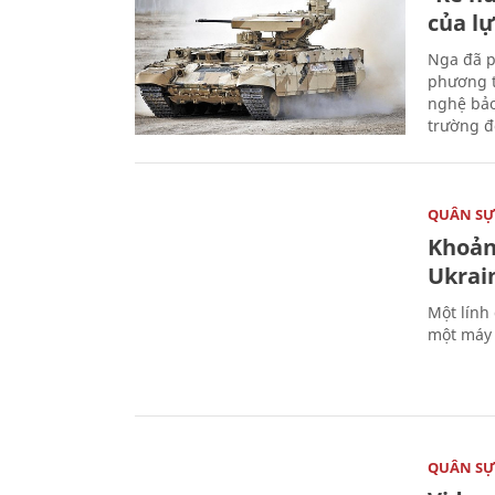
của l
Nga đã p
phương t
nghệ bảo
trường đô
QUÂN S
Khoản
Ukrai
Một lính
một máy 
QUÂN S