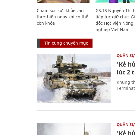
Chăm sóc sức khỏe cần
GS.TS Nguyễn Thị 
thực hiện ngay khi cơ thể
tiếp tục giữ chức 
còn khỏe
đốc Học viện Nông
nghiệp Việt Nam
Tin cùng chuyên mục
QUÂN S
'Kẻ h
lúc 2 
Khung th
Terminato
QUÂN S
'Kẻ h