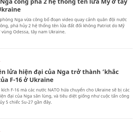
 Nga công phá 2 hệ thống tên lửa Mỹ ở tây
kraine
phòng Nga vừa công bố đoạn video quay cảnh quân đội nước
công, phá hủy 2 hệ thống tên lửa đất đối không Patriot do Mỹ
ở vùng Odessa, tây nam Ukraine.
Ự
ên lửa hiện đại của Nga trở thành ‘khắc
của F-16 ở Ukraine
 kích F-16 mà các nước NATO hứa chuyển cho Ukraine sẽ bị các
hiện đại của Nga săn lùng, và tiêu diệt giống như cuộc tấn công
ủy 5 chiếc Su-27 gần đây.
Ự