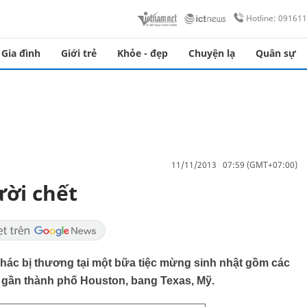
Hotline: 09161
Gia đình
Giới trẻ
Khỏe - đẹp
Chuyện lạ
Quân sự
11/11/2013 07:59 (GMT+07:00)
ười chết
 khác bị thương tại một bữa tiệc mừng sinh nhật gồm các
à gần thành phố Houston, bang Texas, Mỹ.