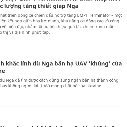
ực lượng tăng thiết giáp Nga
hát triển dòng xe chiến đấu hỗ trợ tăng BMPT Terminator – một
iện kết hợp giữa hỏa lực mạnh, khả năng cơ động cao và công
 vệ hiện đại, nhằm tối ưu hóa hiệu quả tác chiến trong môi
 thị và địa hình phức tạp.
Ự
h khắc lính dù Nga bắn hạ UAV 'khủng' của
ne
 dù Nga đã tìm được cách dùng súng ngắn bắn hạ thành công
bay không người lái (UAV) mang chất nổ của Ukraine.
Ự