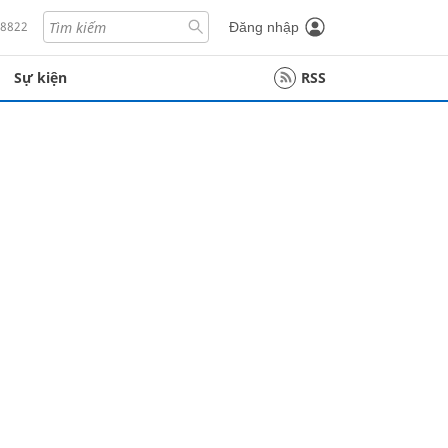
18822
Đăng nhập
Sự kiện
RSS