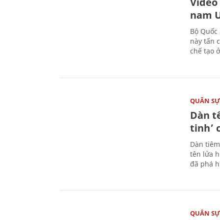
Video
nam U
Bộ Quốc 
này tấn 
chế tạo 
QUÂN S
Dàn t
tinh’ 
Dàn tiêm
tên lửa 
đã phá h
QUÂN S