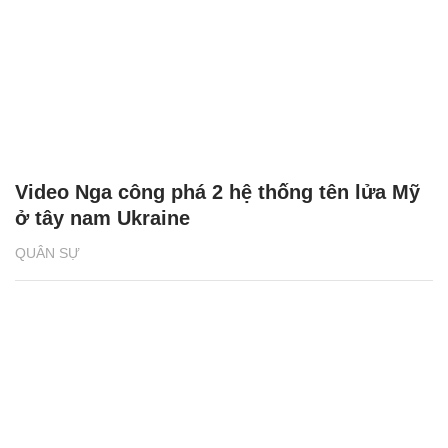
Video Nga công phá 2 hệ thống tên lửa Mỹ
ở tây nam Ukraine
QUÂN SỰ