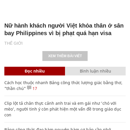
Nữ hành khách người Việt khỏa thân ở sân
bay Philippines vì bị phạt quá hạn visa
THẾ GIỚI
XEM THÊM BÀI VIẾT
Đọc nhiều
Bình luận nhiều
Cách học thuộc nhanh Bảng công thức lượng giác bằng thơ,
"thần chú"
17
Clip lột tả chân thực cảnh anh trai và em gái như 'chó với
mèo', người tinh ý còn phát hiện một vấn đề trong giáo dục
con
Bảng công thức đạo hàm nguyên hàm cơ bản cần nhớ