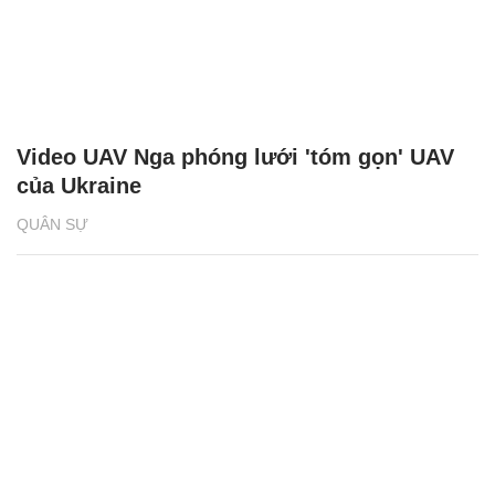
Video UAV Nga phóng lưới 'tóm gọn' UAV
của Ukraine
QUÂN SỰ