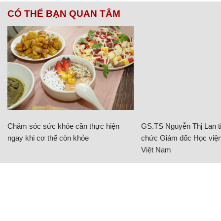
CÓ THỂ BẠN QUAN TÂM
Chăm sóc sức khỏe cần thực hiện
GS.TS Nguyễn Thị Lan ti
ngay khi cơ thể còn khỏe
chức Giám đốc Học viện
Việt Nam