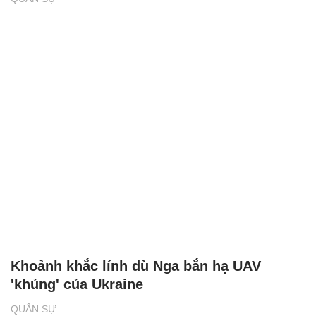
Khoảnh khắc lính dù Nga bắn hạ UAV
'khủng' của Ukraine
QUÂN SỰ