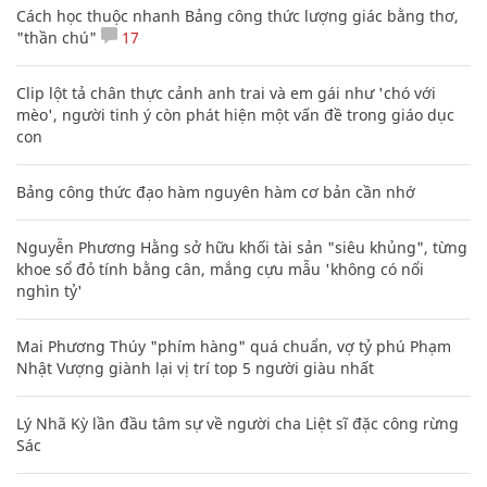
Cách học thuộc nhanh Bảng công thức lượng giác bằng thơ,
"thần chú"
17
Clip lột tả chân thực cảnh anh trai và em gái như 'chó với
mèo', người tinh ý còn phát hiện một vấn đề trong giáo dục
con
Bảng công thức đạo hàm nguyên hàm cơ bản cần nhớ
Nguyễn Phương Hằng sở hữu khối tài sản "siêu khủng", từng
khoe sổ đỏ tính bằng cân, mắng cựu mẫu 'không có nổi
nghìn tỷ'
Mai Phương Thúy "phím hàng" quá chuẩn, vợ tỷ phú Phạm
Nhật Vượng giành lại vị trí top 5 người giàu nhất
Lý Nhã Kỳ lần đầu tâm sự về người cha Liệt sĩ đặc công rừng
Sác