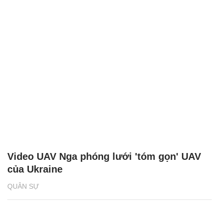
Video UAV Nga phóng lưới 'tóm gọn' UAV
của Ukraine
QUÂN SỰ