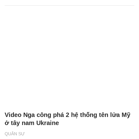
Video Nga công phá 2 hệ thống tên lửa Mỹ
ở tây nam Ukraine
QUÂN SỰ