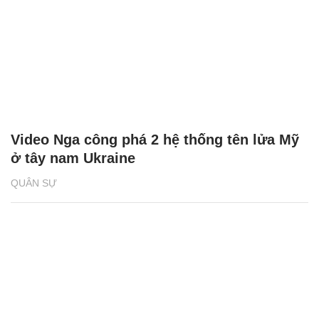
Video Nga công phá 2 hệ thống tên lửa Mỹ
ở tây nam Ukraine
QUÂN SỰ