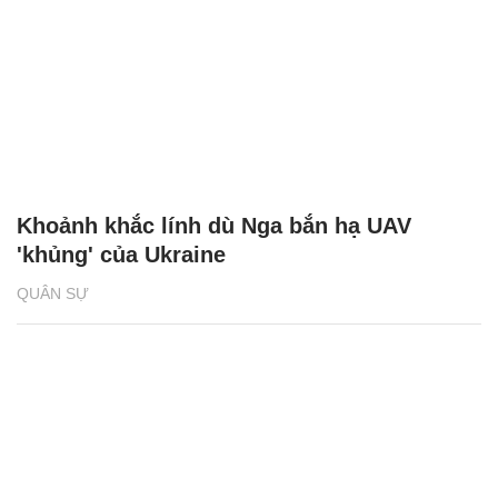
Khoảnh khắc lính dù Nga bắn hạ UAV
'khủng' của Ukraine
QUÂN SỰ