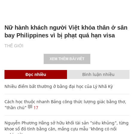
Nữ hành khách người Việt khỏa thân ở sân
bay Philippines vì bị phạt quá hạn visa
THẾ GIỚI
XEM THÊM BÀI VIẾT
Đọc nhiều
Bình luận nhiều
Nhiều điểm bất thường ở bằng đại học của Lý Nhã Kỳ
Cách học thuộc nhanh Bảng công thức lượng giác bằng thơ,
"thần chú"
17
Nguyễn Phương Hằng sở hữu khối tài sản "siêu khủng", từng
khoe sổ đỏ tính bằng cân, mắng cựu mẫu 'không có nổi