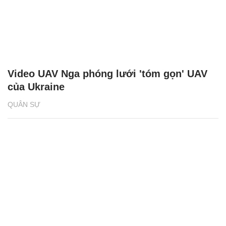
Video UAV Nga phóng lưới 'tóm gọn' UAV
của Ukraine
QUÂN SỰ