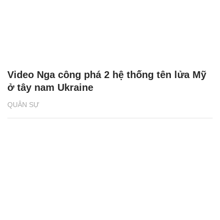
Video Nga công phá 2 hệ thống tên lửa Mỹ
ở tây nam Ukraine
QUÂN SỰ