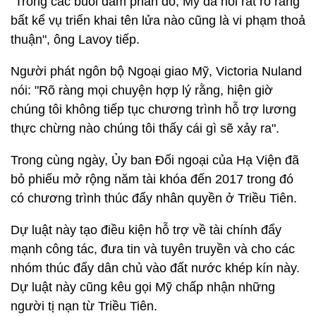
"Trong các buổi đàm phán đó, Mỹ đã nói rất rõ rằng
bất kể vụ triển khai tên lửa nào cũng là vi phạm thoả
thuận", ông Lavoy tiếp.
Người phát ngôn bộ Ngoại giao Mỹ, Victoria Nuland
nói: "Rõ ràng mọi chuyện hợp lý rằng, hiện giờ
chúng tôi không tiếp tục chương trình hỗ trợ lương
thực chừng nào chúng tôi thấy cái gì sẽ xảy ra".
Trong cùng ngày, Ủy ban Đối ngoại của Hạ Viện đã
bỏ phiếu mở rộng năm tài khóa đến 2017 trong đó
có chương trình thúc đẩy nhân quyền ở Triều Tiên.
Dự luật này tạo điều kiện hỗ trợ về tài chính đẩy
mạnh công tác, đưa tin và tuyên truyền và cho các
nhóm thúc đẩy dân chủ vào đất nước khép kín này.
Dự luật này cũng kêu gọi Mỹ chấp nhận những
người tị nạn từ Triều Tiên.