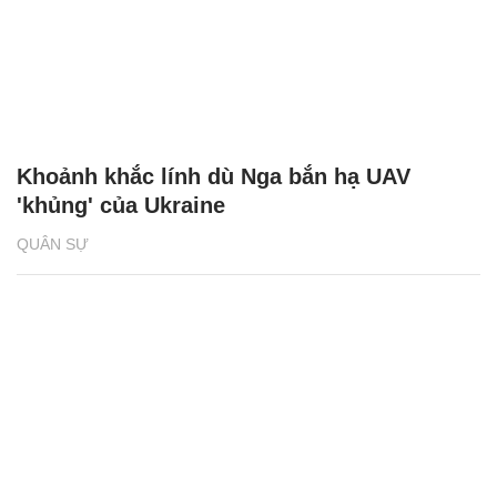
Khoảnh khắc lính dù Nga bắn hạ UAV
'khủng' của Ukraine
QUÂN SỰ