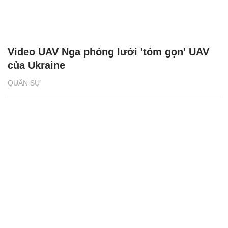
Video UAV Nga phóng lưới 'tóm gọn' UAV
của Ukraine
QUÂN SỰ