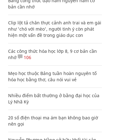
Bảng công thức đạo hàm nguyên hàm cơ
bản cần nhớ
Clip lột tả chân thực cảnh anh trai và em gái
như 'chó với mèo', người tinh ý còn phát
hiện một vấn đề trong giáo dục con
Các công thức hóa học lớp 8, 9 cơ bản cần
nhớ
106
Mẹo học thuộc Bảng tuần hoàn nguyên tố
hóa học bằng thơ, câu nói vui vẻ
Nhiều điểm bất thường ở bằng đại học của
Lý Nhã Kỳ
20 số điện thoại ma ám bạn không bao giờ
nên gọi
Nguyễn Phương Hằng sở hữu khối tài sản