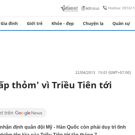
Hotline: 09161
Gia đình
Giới trẻ
Khỏe - đẹp
Chuyện lạ
Quân sự
22/04/2013 15:01 (GMT+07:00)
ấp thỏm' vì Triều Tiên tới
hận định quân đội Mỹ - Hàn Quốc còn phải duy trì tình
iệm tên lửa của Triều Tiên tới tận tháng 7.