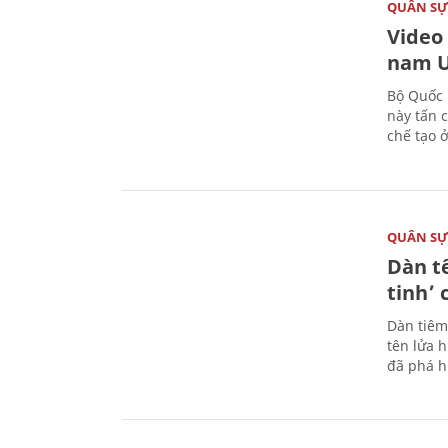
QUÂN S
Video
nam U
Bộ Quốc 
này tấn 
chế tạo 
QUÂN S
Dàn t
tinh’ 
Dàn tiêm
tên lửa 
đã phá h