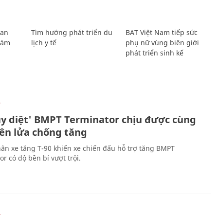
Lan
Tìm hướng phát triển du
BAT Việt Nam tiếp sức
Giám
lịch y tế
phụ nữ vùng biên giới
phát triển sinh kế
Ự
ủy diệt' BMPT Terminator chịu được cùng
tên lửa chống tăng
ân xe tăng T-90 khiến xe chiến đấu hỗ trợ tăng BMPT
r có độ bền bỉ vượt trội.
Ự