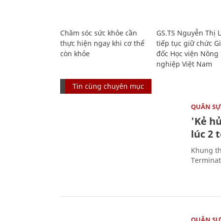
Chăm sóc sức khỏe cần
GS.TS Nguyễn Thị 
thực hiện ngay khi cơ thể
tiếp tục giữ chức 
còn khỏe
đốc Học viện Nông
nghiệp Việt Nam
Tin cùng chuyên mục
QUÂN S
'Kẻ h
lúc 2 
Khung th
Terminato
QUÂN S