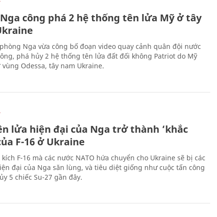
Ự
 Nga công phá 2 hệ thống tên lửa Mỹ ở tây
kraine
phòng Nga vừa công bố đoạn video quay cảnh quân đội nước
công, phá hủy 2 hệ thống tên lửa đất đối không Patriot do Mỹ
ở vùng Odessa, tây nam Ukraine.
Ự
ên lửa hiện đại của Nga trở thành ‘khắc
của F-16 ở Ukraine
 kích F-16 mà các nước NATO hứa chuyển cho Ukraine sẽ bị các
hiện đại của Nga săn lùng, và tiêu diệt giống như cuộc tấn công
ủy 5 chiếc Su-27 gần đây.