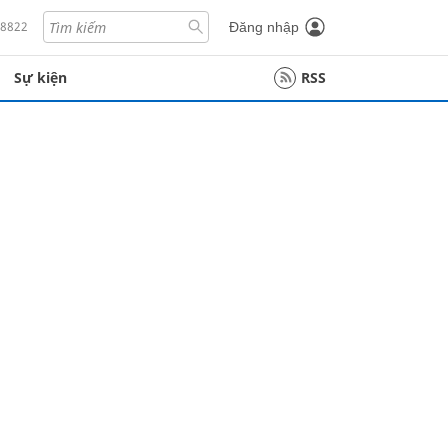
18822
Đăng nhập
Sự kiện
RSS