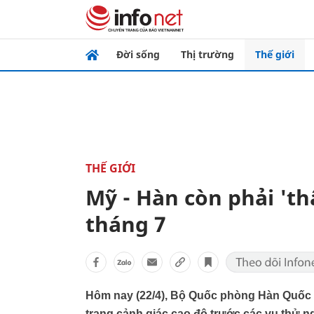
Đời sống
Thị trường
Thế giới
THẾ GIỚI
Mỹ - Hàn còn phải 'th
tháng 7
Hôm nay (22/4), Bộ Quốc phòng Hàn Quốc n
trạng cảnh giác cao độ trước các vụ thử ngh