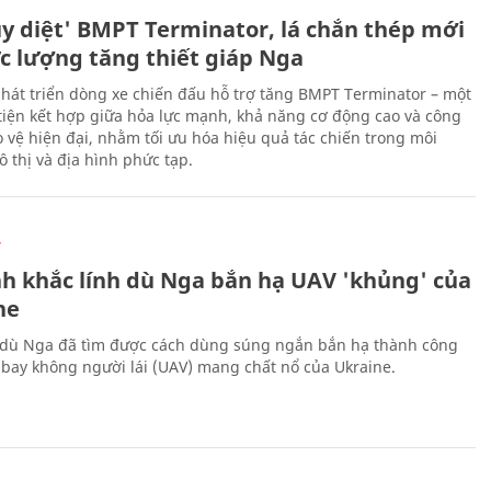
ủy diệt' BMPT Terminator, lá chắn thép mới
ực lượng tăng thiết giáp Nga
hát triển dòng xe chiến đấu hỗ trợ tăng BMPT Terminator – một
iện kết hợp giữa hỏa lực mạnh, khả năng cơ động cao và công
 vệ hiện đại, nhằm tối ưu hóa hiệu quả tác chiến trong môi
 thị và địa hình phức tạp.
Ự
h khắc lính dù Nga bắn hạ UAV 'khủng' của
ne
 dù Nga đã tìm được cách dùng súng ngắn bắn hạ thành công
bay không người lái (UAV) mang chất nổ của Ukraine.