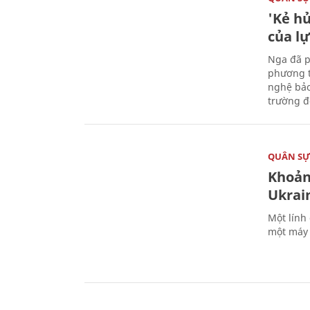
'Kẻ h
của l
Nga đã p
phương t
nghệ bảo
trường đô
QUÂN S
Khoản
Ukrai
Một lính
một máy 