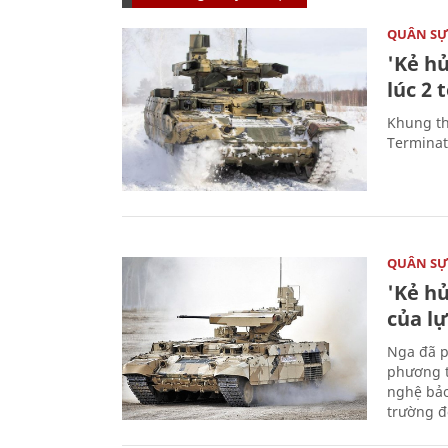
QUÂN S
'Kẻ h
lúc 2 
Khung th
Terminato
QUÂN S
'Kẻ h
của l
Nga đã p
phương t
nghệ bảo
trường đô