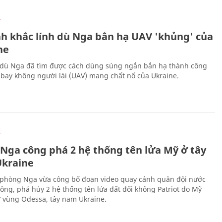
Ự
h khắc lính dù Nga bắn hạ UAV 'khủng' của
ne
 dù Nga đã tìm được cách dùng súng ngắn bắn hạ thành công
bay không người lái (UAV) mang chất nổ của Ukraine.
Ự
 Nga công phá 2 hệ thống tên lửa Mỹ ở tây
kraine
phòng Nga vừa công bố đoạn video quay cảnh quân đội nước
công, phá hủy 2 hệ thống tên lửa đất đối không Patriot do Mỹ
ở vùng Odessa, tây nam Ukraine.