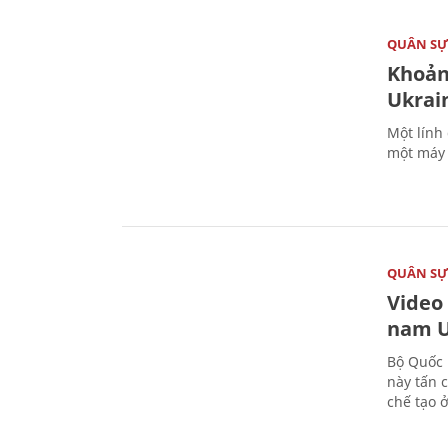
QUÂN S
Khoản
Ukrai
Một lính
một máy 
QUÂN S
Video
nam U
Bộ Quốc 
này tấn 
chế tạo 