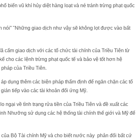
hổ biến vũ khí hủy diệt hàng loạt và né tránh trừng phạt quốc
 nói” "Những giao dịch như vậy sẽ không lọt được vào bất
 cấm giao dịch với các tổ chức tài chính của Triều Tiên từ
kể cho các lệnh trừng phạt quốc tế và bảo vệ tốt hơn hệ
 pháp của Triều Tiên.
ỹ áp dụng thêm các biện pháp thẩm định để ngăn chặn các tổ
n gián tiếp vào các tài khoản đối ứng Mỹ.
o ngại về tình trạng rửa tiền của Triều Tiên và đề xuất các
h Nhưỡng sử dụng các hệ thống tài chính thế giới và Mỹ để
h của Bộ Tài chính Mỹ và cho biết nước này phản đối bất cứ