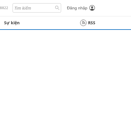
18822
Đăng nhập
Sự kiện
RSS