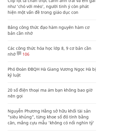
Clip lột tả chân thực cảnh anh trai và em gái
như 'chó với mèo', người tinh ý còn phát
hiện một vấn đề trong giáo dục con
Bảng công thức đạo hàm nguyên hàm cơ
bản cần nhớ
Các công thức hóa học lớp 8, 9 cơ bản cần
nhớ
106
Phó Đoàn ĐBQH Hà Giang Vương Ngọc Hà bị
kỷ luật
20 số điện thoại ma ám bạn không bao giờ
nên gọi
Nguyễn Phương Hằng sở hữu khối tài sản
"siêu khủng", từng khoe sổ đỏ tính bằng
cân, mắng cựu mẫu 'không có nổi nghìn tỷ'