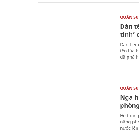
QUÂN S
Dàn t
tinh’ 
Dàn tiêm
tên lửa 
đã phá h
QUÂN S
Nga h
phòng
Hệ thống
năng phò
nước lên 