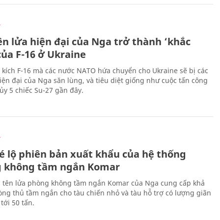
Ự
ên lửa hiện đại của Nga trở thành ‘khắc
của F-16 ở Ukraine
 kích F-16 mà các nước NATO hứa chuyển cho Ukraine sẽ bị các
hiện đại của Nga săn lùng, và tiêu diệt giống như cuộc tấn công
ủy 5 chiếc Su-27 gần đây.
Ự
é lộ phiên bản xuất khẩu của hệ thống
 không tầm ngắn Komar
 tên lửa phòng không tầm ngắn Komar của Nga cung cấp khả
ng thủ tầm ngắn cho tàu chiến nhỏ và tàu hỗ trợ có lượng giãn
tới 50 tấn.